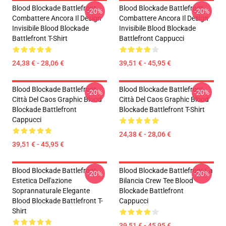
Blood Blockade Battlefront
Blood Blockade Battlefront
-20%
-20%
Combattere Ancora Il Design
Combattere Ancora Il Design
Invisibile Blood Blockade
Invisibile Blood Blockade
Battlefront T-Shirt
Battlefront Cappucci
24,38 € - 28,06 €
39,51 € - 45,95 €
Blood Blockade Battlefront
Blood Blockade Battlefront
-20%
-20%
Città Del Caos Graphic Blood
Città Del Caos Graphic Blood
Blockade Battlefront
Blockade Battlefront T-Shirt
Cappucci
24,38 € - 28,06 €
39,51 € - 45,95 €
Blood Blockade Battlefront
Blood Blockade Battlefront La
-20%
-20%
Estetica Dell'azione
Bilancia Crew Tee Blood
Soprannaturale Elegante
Blockade Battlefront
Blood Blockade Battlefront T-
Cappucci
Shirt
39,51 € - 45,95 €