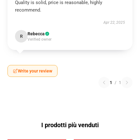
Quality is solid, price is reasonable, highly
recommend.
Apr 22, 2025
Rebecca
R
Verified owner
Write your review
1
/
1
I prodotti più venduti