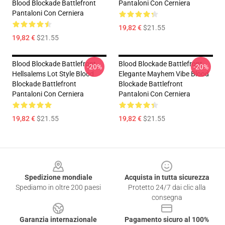
Blood Blockade Battlefront
Pantaloni Con Cerniera
Pantaloni Con Cerniera
19,82 €
$21.55
19,82 €
$21.55
Blood Blockade Battlefront
Blood Blockade Battlefront
-20%
-20%
Hellsalems Lot Style Blood
Elegante Mayhem Vibe Blood
Blockade Battlefront
Blockade Battlefront
Pantaloni Con Cerniera
Pantaloni Con Cerniera
19,82 €
$21.55
19,82 €
$21.55
Footer
Spedizione mondiale
Acquista in tutta sicurezza
Spediamo in oltre 200 paesi
Protetto 24/7 dai clic alla
consegna
Garanzia internazionale
Pagamento sicuro al 100%