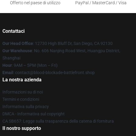
Offerto nel paese di utilizzo
PayPal / MasterCard / Visa
Contattaci
Our Head Office
: 12730 High Bluff Dr, San Diego, CA 92130
Our Warehouse
: No. 606 Nanjing Road West, Huangpu District,
Shanghai
Hour
: 9AM – 5PM (Mon – Fri)
Email
: contact@blood-blockade-battlefront.shop
La nostra azienda
Informazioni su di noi
Termini e condizioni
Informativa sulla privacy
DMCA - Informativa sul copyright
CA SB657: Legge sulla trasparenza della catena di fornitura
Il nostro supporto