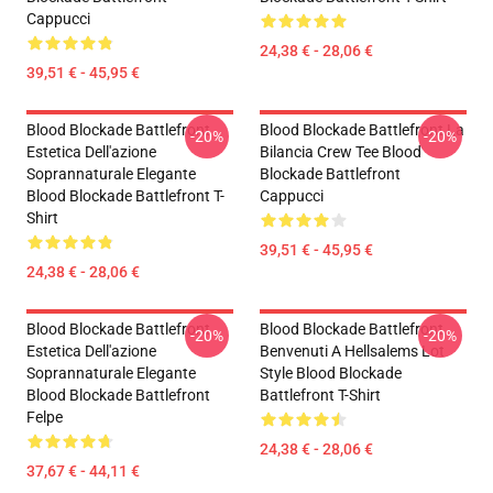
Cappucci
24,38 € - 28,06 €
39,51 € - 45,95 €
Blood Blockade Battlefront
Blood Blockade Battlefront La
-20%
-20%
Estetica Dell'azione
Bilancia Crew Tee Blood
Soprannaturale Elegante
Blockade Battlefront
Blood Blockade Battlefront T-
Cappucci
Shirt
39,51 € - 45,95 €
24,38 € - 28,06 €
Blood Blockade Battlefront
Blood Blockade Battlefront
-20%
-20%
Estetica Dell'azione
Benvenuti A Hellsalems Lot
Soprannaturale Elegante
Style Blood Blockade
Blood Blockade Battlefront
Battlefront T-Shirt
Felpe
24,38 € - 28,06 €
37,67 € - 44,11 €