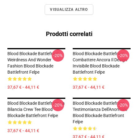
VISUALIZZA ALTRO
Prodotti correlati
Blood Blockade Battlefront
Blood Blockade Battlefront
-20%
-20%
Weirdness And Wonder
Combattere Ancora Il Design
Fashion Blood Blockade
Invisibile Blood Blockade
Battlefront Felpe
Battlefront Felpe
37,67 € - 44,11 €
37,67 € - 44,11 €
Blood Blockade Battlefront La
Blood Blockade Battlefront
-20%
-20%
Bilancia Crew Tee Blood
Testimonianza Dell'Anormale
Blockade Battlefront Felpe
Blood Blockade Battlefront
Felpe
37,67 € - 44,11 €
37,67 € - 44,11 €