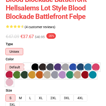
Hellsalems Lot Style Blood
Blockade Battlefront Felpe
(4 customer reviews)
€47.09
€37.67
-20%
$40.95
Type
Unisex
Color
Default
Size
S
M
L
XL
2XL
3XL
4XL
5XL