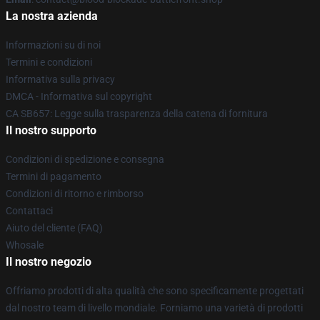
La nostra azienda
Informazioni su di noi
Termini e condizioni
Informativa sulla privacy
DMCA - Informativa sul copyright
CA SB657: Legge sulla trasparenza della catena di fornitura
Il nostro supporto
Condizioni di spedizione e consegna
Termini di pagamento
Condizioni di ritorno e rimborso
Contattaci
Aiuto del cliente (FAQ)
Whosale
Il nostro negozio
Offriamo prodotti di alta qualità che sono specificamente progettati
dal nostro team di livello mondiale. Forniamo una varietà di prodotti