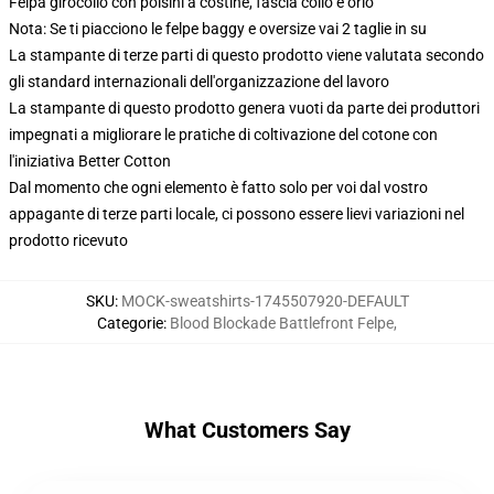
Felpa girocollo con polsini a costine, fascia collo e orlo
Nota: Se ti piacciono le felpe baggy e oversize vai 2 taglie in su
La stampante di terze parti di questo prodotto viene valutata secondo
gli standard internazionali dell'organizzazione del lavoro
La stampante di questo prodotto genera vuoti da parte dei produttori
impegnati a migliorare le pratiche di coltivazione del cotone con
l'iniziativa Better Cotton
Dal momento che ogni elemento è fatto solo per voi dal vostro
appagante di terze parti locale, ci possono essere lievi variazioni nel
prodotto ricevuto
SKU
:
MOCK-sweatshirts-1745507920-DEFAULT
Categorie
:
Blood Blockade Battlefront Felpe
,
What Customers Say