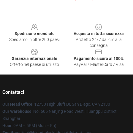
Footer
Spedizione mondiale
Acquista in tutta sicurezza
Spediamo in oltre 200 paesi
Protetto 24/7 dai clic alla
consegna
Garanzia internazionale
Pagamento sicuro al 100%
Offerto nel paese di utilizzo
PayPal / MasterCard / Visa
Contattaci
Our Head Office
: 12730 High Bluff Dr, San Diego, CA 92130
Our Warehouse
: No. 606 Nanjing Road West, Huangpu District,
Shanghai
Hour
: 9AM – 5PM (Mon – Fri)
Email
: contact@blood-blockade-battlefront.shop