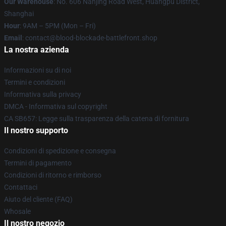
Our Warehouse
: No. 606 Nanjing Road West, Huangpu District,
Shanghai
Hour
: 9AM – 5PM (Mon – Fri)
Email
: contact@blood-blockade-battlefront.shop
La nostra azienda
Informazioni su di noi
Termini e condizioni
Informativa sulla privacy
DMCA - Informativa sul copyright
CA SB657: Legge sulla trasparenza della catena di fornitura
Il nostro supporto
Condizioni di spedizione e consegna
Termini di pagamento
Condizioni di ritorno e rimborso
Contattaci
Aiuto del cliente (FAQ)
Whosale
Il nostro negozio