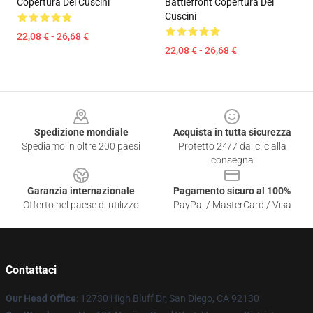
Copertura Dei Cuscini
Battlefront Copertura Dei
Cuscini
22,08 € - 26,68 €
22,08 € - 26,68 €
Footer
Spedizione mondiale
Acquista in tutta sicurezza
Spediamo in oltre 200 paesi
Protetto 24/7 dai clic alla
consegna
Garanzia internazionale
Pagamento sicuro al 100%
Offerto nel paese di utilizzo
PayPal / MasterCard / Visa
Contattaci
Our Head Office
: 12730 High Bluff Dr, San Diego, CA 92130