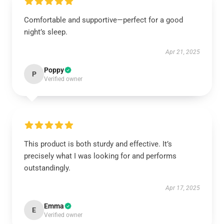
Comfortable and supportive—perfect for a good
night’s sleep.
Apr 21, 2025
Poppy
P
Verified owner
This product is both sturdy and effective. It’s
precisely what I was looking for and performs
outstandingly.
Apr 17, 2025
Emma
E
Verified owner