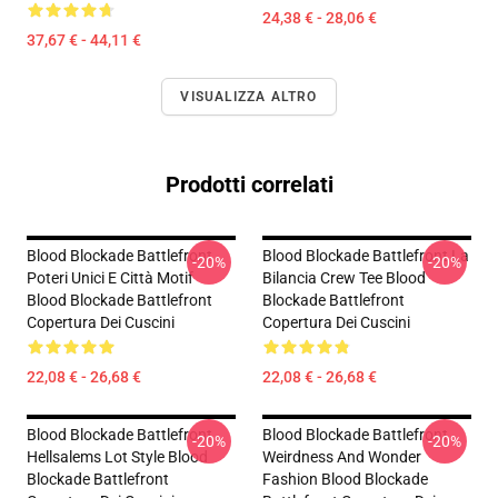
24,38 € - 28,06 €
37,67 € - 44,11 €
VISUALIZZA ALTRO
Prodotti correlati
Blood Blockade Battlefront
Blood Blockade Battlefront La
-20%
-20%
Poteri Unici E Città Motif
Bilancia Crew Tee Blood
Blood Blockade Battlefront
Blockade Battlefront
Copertura Dei Cuscini
Copertura Dei Cuscini
22,08 € - 26,68 €
22,08 € - 26,68 €
Blood Blockade Battlefront
Blood Blockade Battlefront
-20%
-20%
Hellsalems Lot Style Blood
Weirdness And Wonder
Blockade Battlefront
Fashion Blood Blockade