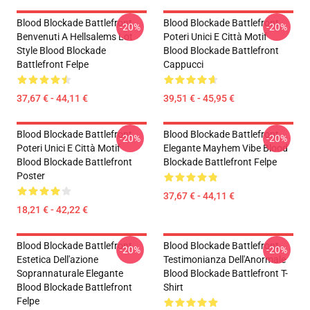
Blood Blockade Battlefront
Blood Blockade Battlefront
-20%
-20%
Benvenuti A Hellsalems Lot
Poteri Unici E Città Motif
Style Blood Blockade
Blood Blockade Battlefront
Battlefront Felpe
Cappucci
37,67 € - 44,11 €
39,51 € - 45,95 €
Blood Blockade Battlefront
Blood Blockade Battlefront
-20%
-20%
Poteri Unici E Città Motif
Elegante Mayhem Vibe Blood
Blood Blockade Battlefront
Blockade Battlefront Felpe
Poster
37,67 € - 44,11 €
18,21 € - 42,22 €
Blood Blockade Battlefront
Blood Blockade Battlefront
-20%
-20%
Estetica Dell'azione
Testimonianza Dell'Anormale
Soprannaturale Elegante
Blood Blockade Battlefront T-
Blood Blockade Battlefront
Shirt
Felpe