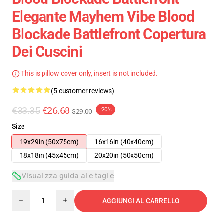
Elegante Mayhem Vibe Blood
Blockade Battlefront Copertura
Dei Cuscini
This is pillow cover only, insert is not included.
(5 customer reviews)
€33.35
€26.68
-20%
$29.00
Size
19x29in (50x75cm)
16x16in (40x40cm)
18x18in (45x45cm)
20x20in (50x50cm)
Visualizza guida alle taglie
Quantity
AGGIUNGI AL CARRELLO