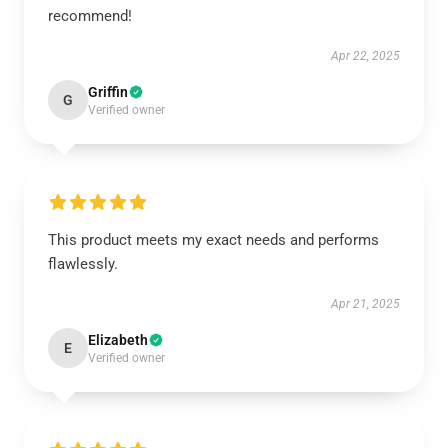
recommend!
Apr 22, 2025
Griffin
G
Verified owner
This product meets my exact needs and performs
flawlessly.
Apr 21, 2025
Elizabeth
E
Verified owner