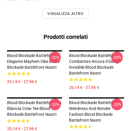
VISUALIZZA ALTRO
Prodotti correlati
Blood Blockade Battlefront
Blood Blockade Battlefront
-20%
-20%
Elegante Mayhem Vibe Blood
Combattere Ancora Il Design
Blockade Battlefront Nastri
Invisibile Blood Blockade
Battlefront Nastri
20,14 € - 27,96 €
20,14 € - 27,96 €
Blood Blockade Battlefront La
Blood Blockade Battlefront
-20%
-20%
Bilancia Crew Tee Blood
Weirdness And Wonder
Blockade Battlefront Nastri
Fashion Blood Blockade
Battlefront Nastri
20,14 € - 27,96 €