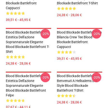
Blockade Battlefront
Blockade Battlefront T-Shirt
Cappucci
24,38 € - 28,06 €
39,51 € - 45,95 €
Blood Blockade Battlefront
Blood Blockade Battlefront La
-20%
-20%
Estetica Dell'azione
Bilancia Crew Tee Blood
Soprannaturale Elegante
Blockade Battlefront
Blood Blockade Battlefront T-
Cappucci
Shirt
39,51 € - 45,95 €
24,38 € - 28,06 €
Blood Blockade Battlefront
Blood Blockade Battlefront
-20%
-20%
Estetica Dell'azione
Benvenuti A Hellsalems Lot
Soprannaturale Elegante
Style Blood Blockade
Blood Blockade Battlefront
Battlefront T-Shirt
Felpe
24,38 € - 28,06 €
37,67 € - 44,11 €