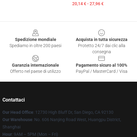
20,14 € - 27,96 €
Footer
Spedizione mondiale
Acquista in tutta sicurezza
Spediamo in oltre 200 paesi
Protetto 24/7 dai clic alla
consegna
Garanzia internazionale
Pagamento sicuro al 100%
Offerto nel paese di utilizzo
PayPal / MasterCard / Visa
Contattaci
Our Head Office
: 12730 High Bluff Dr, San Diego, CA 92130
Our Warehouse
: No. 606 Nanjing Road West, Huangpu District,
Shanghai
Hour
: 9AM – 5PM (Mon – Fri)