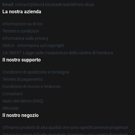
Email
: contact@blood-blockade-battlefront.shop
La nostra azienda
Informazioni su di noi
Termini e condizioni
Informativa sulla privacy
DMCA - Informativa sul copyright
CA SB657: Legge sulla trasparenza della catena di fornitura
Il nostro supporto
Condizioni di spedizione e consegna
Termini di pagamento
Condizioni di ritorno e rimborso
Contattaci
Aiuto del cliente (FAQ)
Whosale
Il nostro negozio
Offriamo prodotti di alta qualità che sono specificamente progettati
dal nostro team di livello mondiale. Forniamo una varietà di prodotti