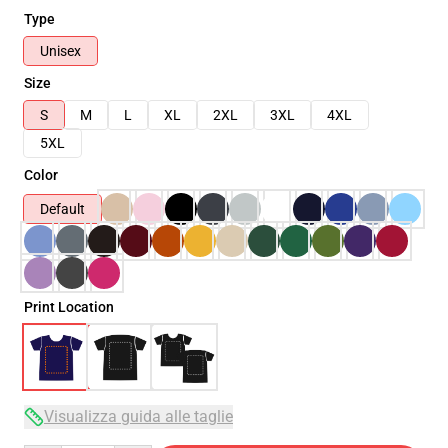
Type
Unisex
Size
S
M
L
XL
2XL
3XL
4XL
5XL
Color
Default
Print Location
Visualizza guida alle taglie