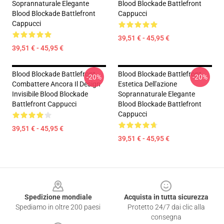
Soprannaturale Elegante
Blood Blockade Battlefront
Blood Blockade Battlefront
Cappucci
Cappucci
39,51 € - 45,95 €
39,51 € - 45,95 €
Blood Blockade Battlefront
Blood Blockade Battlefront
-20%
-20%
Combattere Ancora Il Design
Estetica Dell'azione
Invisibile Blood Blockade
Soprannaturale Elegante
Battlefront Cappucci
Blood Blockade Battlefront
Cappucci
39,51 € - 45,95 €
39,51 € - 45,95 €
Footer
Spedizione mondiale
Acquista in tutta sicurezza
Spediamo in oltre 200 paesi
Protetto 24/7 dai clic alla
consegna