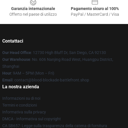
Garanzia internazionale
Pagamento sicuro al 100%
Offerto nel paese di utilizzo
PayPal / MasterCard / Visa
Contattaci
Our Head Office
: 12730 High Bluff Dr, San Diego, CA 92130
Our Warehouse
: No. 606 Nanjing Road West, Huangpu District,
Shanghai
Hour
: 9AM – 5PM (Mon – Fri)
Email
: contact@blood-blockade-battlefront.shop
La nostra azienda
Informazioni su di noi
Termini e condizioni
Informativa sulla privacy
DMCA - Informativa sul copyright
CA SB657: Legge sulla trasparenza della catena di fornitura