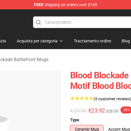
FREE
shipping on orders over $100
kade Battlefront Merchandise Store
zio
Acquista per categoria
Tracciamento ordine
Blog
ockade Battlefront Mugs
Blood Blockade B
Motif Blood Blo
(5 customer reviews
€29.90
€23.92
-20%
$26.00
Type
Ceramic Mug
Accent Mug