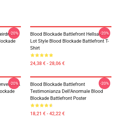
-20%
-20%
eirdness
Blood Blockade Battlefront Hellsalems
lockade
Lot Style Blood Blockade Battlefront T-
Shirt
24,38 € - 28,06 €
-20%
-20%
envenuti A
Blood Blockade Battlefront
lockade
Testimonianza Dell'Anormale Blood
Blockade Battlefront Poster
18,21 € - 42,22 €