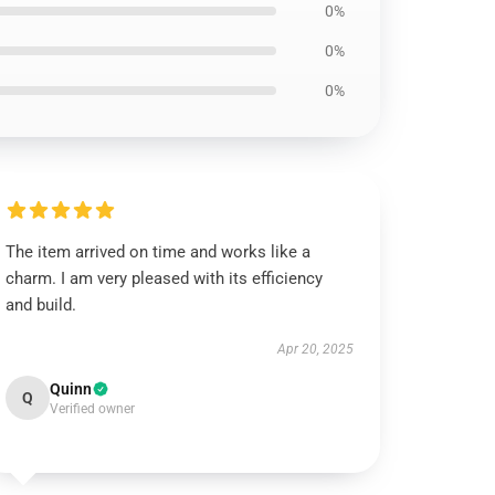
0%
0%
0%
The item arrived on time and works like a
charm. I am very pleased with its efficiency
and build.
Apr 20, 2025
Quinn
Q
Verified owner