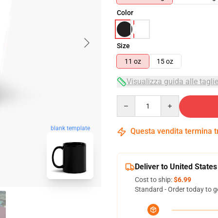
Color
Size
11 oz
15 oz
Visualizza guida alle tagli
Quantity
blank template
Questa vendita termina 
Deliver to United States
Cost to ship:
$6.99
Standard - Order today to g