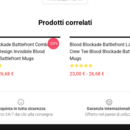
Prodotti correlati
-20%
ckade Battlefront Combattere
Blood Blockade Battlefront La
Design Invisibile Blood
Crew Tee Blood Blockade Batt
Battlefront Mugs
Mugs
26,68 €
23,00 € - 26,68 €
cquista in tutta sicurezza
Garanzia internazional
to 24/7 dai clic alla consegna
Offerto nel paese di utiliz