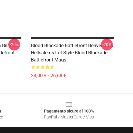
-20%
-20%
 Bilancia
Blood Blockade Battlefront Benvenuti A
lefront
Hellsalems Lot Style Blood Blockade
Battlefront Mugs
23,00 € - 26,68 €
e
Pagamento sicuro al 100%
zo
PayPal / MasterCard / Visa