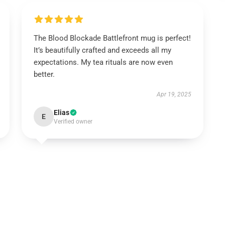
The Blood Blockade Battlefront mug is perfect!
It’s beautifully crafted and exceeds all my
expectations. My tea rituals are now even
better.
Apr 19, 2025
Elias
E
Verified owner