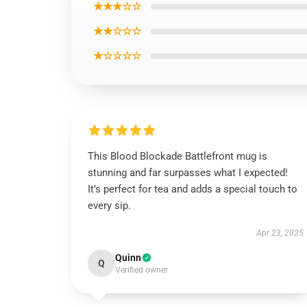
★★★☆☆
★★☆☆☆
★☆☆☆☆
This Blood Blockade Battlefront mug is
stunning and far surpasses what I expected!
It’s perfect for tea and adds a special touch to
every sip.
Apr 23, 2025
Quinn
Q
Verified owner