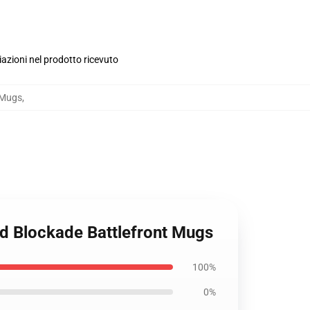
iazioni nel prodotto ricevuto
 Mugs
,
ood Blockade Battlefront Mugs
100%
0%