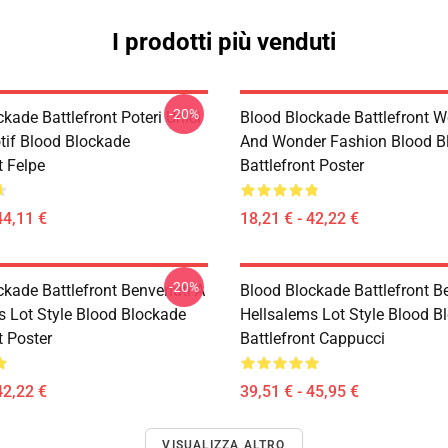
I prodotti più venduti
-20%
kade Battlefront Poteri Unici
Blood Blockade Battlefront W
otif Blood Blockade
And Wonder Fashion Blood B
t Felpe
Battlefront Poster
44,11 €
18,21 € - 42,22 €
-20%
ckade Battlefront Benvenuti A
Blood Blockade Battlefront B
s Lot Style Blood Blockade
Hellsalems Lot Style Blood B
t Poster
Battlefront Cappucci
42,22 €
39,51 € - 45,95 €
VISUALIZZA ALTRO