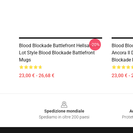
-20%
Blood Blockade Battlefront Hellsalems
Blood Blo
Lot Style Blood Blockade Battlefront
Ancora Il 
Mugs
Blockade 
23,00 € - 26,68 €
23,00 € - 
Footer
Spedizione mondiale
A
Spediamo in oltre 200 paesi
Protet