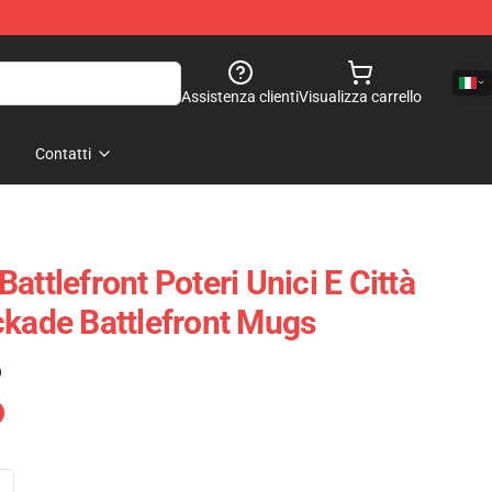
Assistenza clienti
Visualizza carrello
Contatti
attlefront Poteri Unici E Città
ckade Battlefront Mugs
)