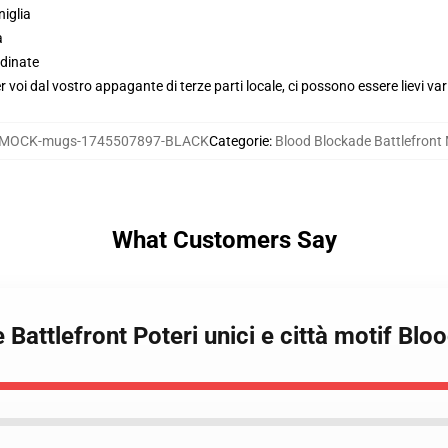
niglia
a
dinate
voi dal vostro appagante di terze parti locale, ci possono essere lievi var
MOCK-mugs-1745507897-BLACK
Categorie
:
Blood Blockade Battlefront
What Customers Say
 Battlefront Poteri unici e città motif Bl