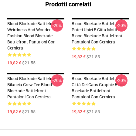
Prodotti correlati
Blood Blockade Battlefront
Blood Blockade Battlefront
-20%
-20%
Weirdness And Wonder
Poteri Unici E Città Motif
Fashion Blood Blockade
Blood Blockade Battlefront
Battlefront Pantaloni Con
Pantaloni Con Cerniera
Cerniera
19,82 €
$21.55
19,82 €
$21.55
Blood Blockade Battlefront La
Blood Blockade Battlefront
-20%
-20%
Bilancia Crew Tee Blood
Città Del Caos Graphic Blood
Blockade Battlefront
Blockade Battlefront
Pantaloni Con Cerniera
Pantaloni Con Cerniera
19,82 €
$21.55
19,82 €
$21.55
Footer