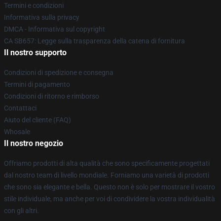
Termini e condizioni
Informativa sulla privacy
DMCA - Informativa sul copyright
CA SB657: Legge sulla trasparenza della catena di fornitura
Il nostro supporto
Condizioni di spedizione e consegna
Termini di pagamento
Condizioni di ritorno e rimborso
Contattaci
Aiuto del cliente (FAQ)
Whosale
Il nostro negozio
Offriamo prodotti di alta qualità che sono specificamente progettati
dal nostro team di livello mondiale. Forniamo una varietà di prodotti
che sono sia elegante e bella. Questo non è solo per mostrare il vostro
stile individuale, ma anche per voi di condividere la vostra individualità
con gli altri.