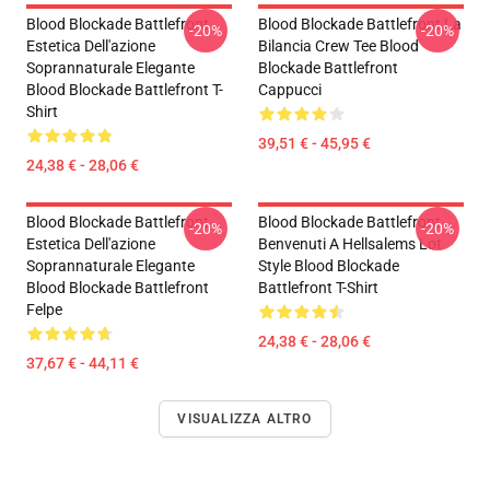
Blood Blockade Battlefront
Blood Blockade Battlefront La
-20%
-20%
Estetica Dell'azione
Bilancia Crew Tee Blood
Soprannaturale Elegante
Blockade Battlefront
Blood Blockade Battlefront T-
Cappucci
Shirt
39,51 € - 45,95 €
24,38 € - 28,06 €
Blood Blockade Battlefront
Blood Blockade Battlefront
-20%
-20%
Estetica Dell'azione
Benvenuti A Hellsalems Lot
Soprannaturale Elegante
Style Blood Blockade
Blood Blockade Battlefront
Battlefront T-Shirt
Felpe
24,38 € - 28,06 €
37,67 € - 44,11 €
VISUALIZZA ALTRO