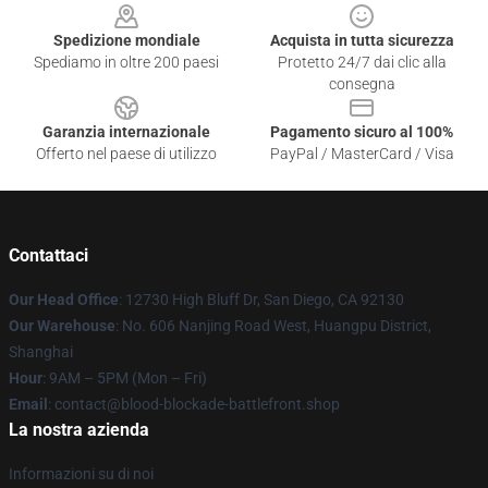
Spedizione mondiale
Acquista in tutta sicurezza
Spediamo in oltre 200 paesi
Protetto 24/7 dai clic alla
consegna
Garanzia internazionale
Pagamento sicuro al 100%
Offerto nel paese di utilizzo
PayPal / MasterCard / Visa
Contattaci
Our Head Office
: 12730 High Bluff Dr, San Diego, CA 92130
Our Warehouse
: No. 606 Nanjing Road West, Huangpu District,
Shanghai
Hour
: 9AM – 5PM (Mon – Fri)
Email
: contact@blood-blockade-battlefront.shop
La nostra azienda
Informazioni su di noi