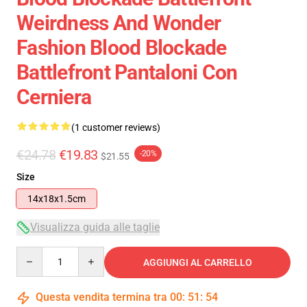
Weirdness And Wonder
Fashion Blood Blockade
Battlefront Pantaloni Con
Cerniera
(1 customer reviews)
€24.78
€19.83
-20%
$21.55
Size
14x18x1.5cm
Visualizza guida alle taglie
Quantity
AGGIUNGI AL CARRELLO
Questa vendita termina tra
00
:
51
:
54