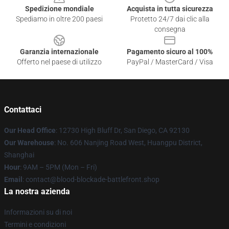
Spedizione mondiale
Acquista in tutta sicurezza
Spediamo in oltre 200 paesi
Protetto 24/7 dai clic alla
consegna
Garanzia internazionale
Pagamento sicuro al 100%
Offerto nel paese di utilizzo
PayPal / MasterCard / Visa
Contattaci
Our Head Office
: 12730 High Bluff Dr, San Diego, CA 92130
Our Warehouse
: No. 606 Nanjing Road West, Huangpu District,
Shanghai
Hour
: 9AM – 5PM (Mon – Fri)
Email
: contact@blood-blockade-battlefront.shop
La nostra azienda
Informazioni su di noi
Termini e condizioni