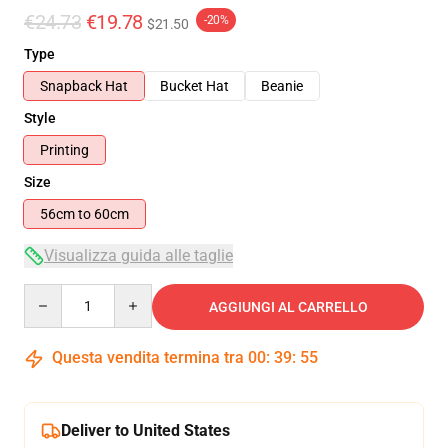
€24.73
€19.78
-20%
$21.50
Type
Snapback Hat
Bucket Hat
Beanie
Style
Printing
Size
56cm to 60cm
Visualizza guida alle taglie
Quantity
AGGIUNGI AL CARRELLO
Questa vendita termina tra
00
:
39
:
54
Deliver to United States