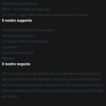
Informativa sulla privacy
DMCA - Informativa sul copyright
CA SB657: Legge sulla trasparenza della catena di fornitura
Il nostro supporto
Condizioni di spedizione e consegna
Termini di pagamento
Condizioni di ritorno e rimborso
Contattaci
Aiuto del cliente (FAQ)
Whosale
Il nostro negozio
Offriamo prodotti di alta qualità che sono specificamente progettati
dal nostro team di livello mondiale. Forniamo una varietà di prodotti
che sono sia elegante e bella. Questo non è solo per mostrare il vostro
stile individuale, ma anche per voi di condividere la vostra individualità
con gli altri.