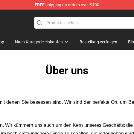
FREE
shipping on orders over $100
kade Battlefront Merchandise Store
op
Nach Kategorie einkaufen
Bestellung verfolgen
Bl
Über uns
 mit denen Sie besessen sind. Wir sind der perfekte Ort, um B
en. Wir kümmern uns auch um den Kern unseres Geschäfts: die
m noch erstaunlichere Dinge zu schaffen, die jeder lieben wird