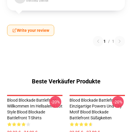
Verified owner
Write your review
1
/
1
Beste Verkäufer Produkte
Blood Blockade Battlefront
Blood Blockade Battlefront
-20%
-20%
Willkommen Im Hellsalems Lot
Einzigartige Powers Und City
Style Blood Blockade
Motif Blood Blockade
Battlefront T-Shirts
Battlefront Süßigkeiten