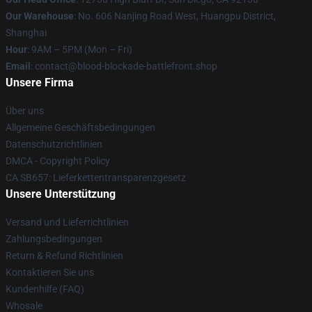
Our Warehouse
: No. 606 Nanjing Road West, Huangpu District,
Shanghai
Hour
: 9AM – 5PM (Mon – Fri)
Email
: contact@blood-blockade-battlefront.shop
Unsere Firma
Über uns
Allgemeine Geschäftsbedingungen
Datenschutzrichtlinien
DMCA - Copyright Policy
CA SB657: Lieferkettentransparenzgesetz
Unsere Unterstützung
Versand und Lieferrichtlinien
Zahlungsbedingungen
Return & Refund Richtlinien
Kontaktieren Sie uns
Kundenhilfe (FAQ)
Whosale