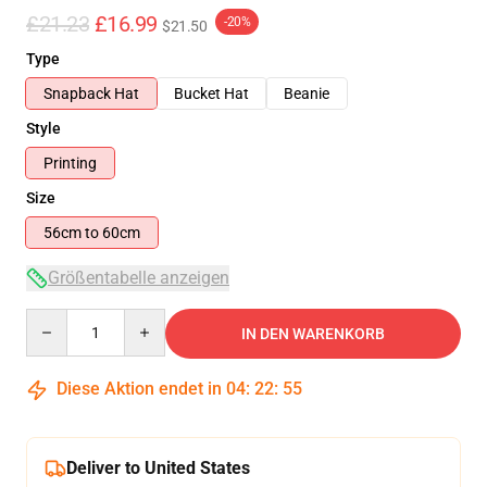
£21.23
£16.99
-20%
$21.50
Type
Snapback Hat
Bucket Hat
Beanie
Style
Printing
Size
56cm to 60cm
Größentabelle anzeigen
Quantity
IN DEN WARENKORB
Diese Aktion endet in
04
:
22
:
55
Deliver to United States