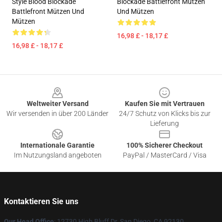
Style Blood Blockade
Blockade Battlefront Mützen
Battlefront Mützen Und
Und Mützen
Mützen
16,98 £ - 18,17 £
16,98 £ - 18,17 £
Footer
Weltweiter Versand
Kaufen Sie mit Vertrauen
Wir versenden in über 200 Länder
24/7 Schutz von Klicks bis zur
Lieferung
Internationale Garantie
100% Sicherer Checkout
Im Nutzungsland angeboten
PayPal / MasterCard / Visa
Kontaktieren Sie uns
Our Head Office
: 12730 High Bluff Dr, San Diego, CA 92130