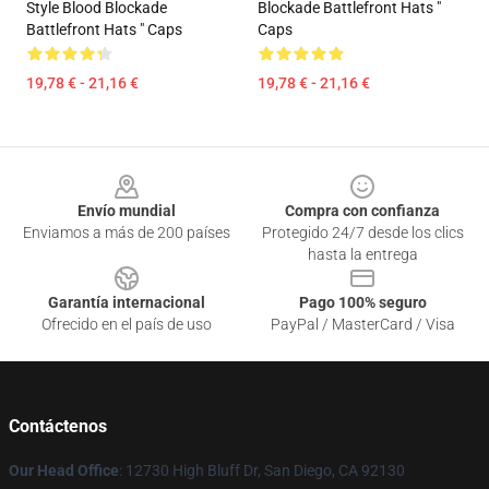
Style Blood Blockade
Blockade Battlefront Hats "
Battlefront Hats " Caps
Caps
19,78 € - 21,16 €
19,78 € - 21,16 €
Footer
Envío mundial
Compra con confianza
Enviamos a más de 200 países
Protegido 24/7 desde los clics
hasta la entrega
Garantía internacional
Pago 100% seguro
Ofrecido en el país de uso
PayPal / MasterCard / Visa
Contáctenos
Our Head Office
: 12730 High Bluff Dr, San Diego, CA 92130