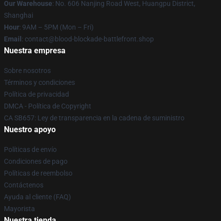
Our Warehouse
: No. 606 Nanjing Road West, Huangpu District,
Shanghai
Hour
: 9AM – 5PM (Mon – Fri)
Email
: contact@blood-blockade-battlefront.shop
Nuestra empresa
Sobre nosotros
Términos y condiciones
Política de privacidad
DMCA - Política de Copyright
CA SB657: Ley de transparencia en la cadena de suministro
Nuestro apoyo
Políticas de envío
Condiciones de pago
Políticas de reembolso
Contáctenos
Ayuda al cliente (FAQ)
Mayorista
Nuestra tienda