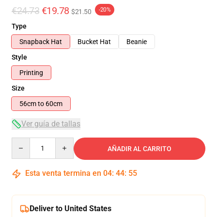
€24.73
€19.78
-20%
$21.50
Type
Snapback Hat
Bucket Hat
Beanie
Style
Printing
Size
56cm to 60cm
Ver guía de tallas
Quantity
AÑADIR AL CARRITO
Esta venta termina en
04
:
44
:
55
Deliver to United States