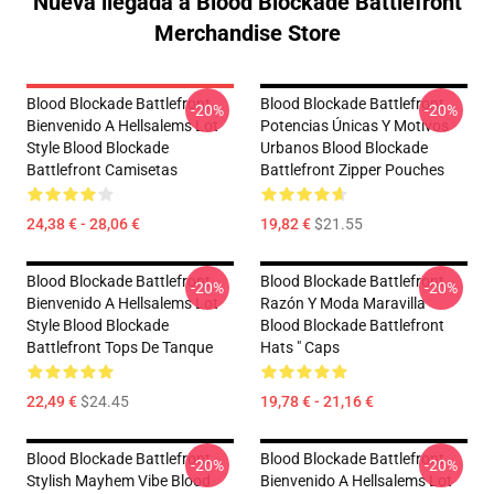
Nueva llegada a Blood Blockade Battlefront
Merchandise Store
Blood Blockade Battlefront
Blood Blockade Battlefront
-20%
-20%
Bienvenido A Hellsalems Lot
Potencias Únicas Y Motivos
Style Blood Blockade
Urbanos Blood Blockade
Battlefront Camisetas
Battlefront Zipper Pouches
24,38 € - 28,06 €
19,82 €
$21.55
Blood Blockade Battlefront
Blood Blockade Battlefront
-20%
-20%
Bienvenido A Hellsalems Lot
Razón Y Moda Maravilla
Style Blood Blockade
Blood Blockade Battlefront
Battlefront Tops De Tanque
Hats " Caps
22,49 €
$24.45
19,78 € - 21,16 €
Blood Blockade Battlefront
Blood Blockade Battlefront
-20%
-20%
Stylish Mayhem Vibe Blood
Bienvenido A Hellsalems Lot