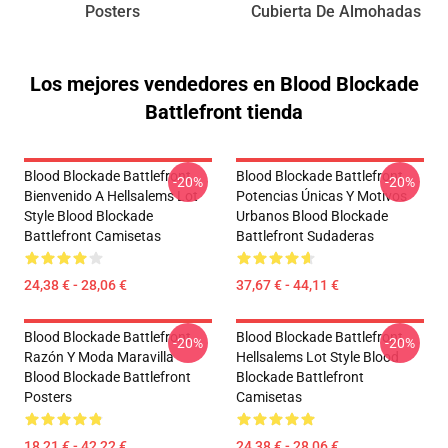
Posters
Cubierta De Almohadas
Los mejores vendedores en Blood Blockade
Battlefront tienda
Blood Blockade Battlefront
Blood Blockade Battlefront
-20%
-20%
Bienvenido A Hellsalems Lot
Potencias Únicas Y Motivos
Style Blood Blockade
Urbanos Blood Blockade
Battlefront Camisetas
Battlefront Sudaderas
24,38 € - 28,06 €
37,67 € - 44,11 €
Blood Blockade Battlefront
Blood Blockade Battlefront
-20%
-20%
Razón Y Moda Maravilla
Hellsalems Lot Style Blood
Blood Blockade Battlefront
Blockade Battlefront
Posters
Camisetas
18,21 € - 42,22 €
24,38 € - 28,06 €