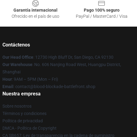
Garantía internacional
Pago 100% seguro
Ofrecido en el país de uso
PayPal / MasterCard / Visa
Contáctenos
Our Head Office
: 12730 High Bluff Dr, San Diego, CA 92130
Our Warehouse
: No. 606 Nanjing Road West, Huangpu District,
Shanghai
Hour
: 9AM – 5PM (Mon – Fri)
Email
: contact@blood-blockade-battlefront.shop
Nuestra empresa
Sobre nosotros
Términos y condiciones
Política de privacidad
DMCA - Política de Copyright
CA SB657: Ley de transparencia en la cadena de suministro