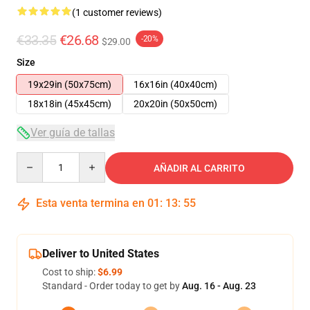
(1 customer reviews)
€33.35
€26.68
-20%
$29.00
Size
19x29in (50x75cm)
16x16in (40x40cm)
18x18in (45x45cm)
20x20in (50x50cm)
Ver guía de tallas
Quantity
AÑADIR AL CARRITO
Esta venta termina en
01
:
13
:
54
Deliver to United States
Cost to ship:
$6.99
Standard - Order today to get by
Aug. 16 - Aug. 23