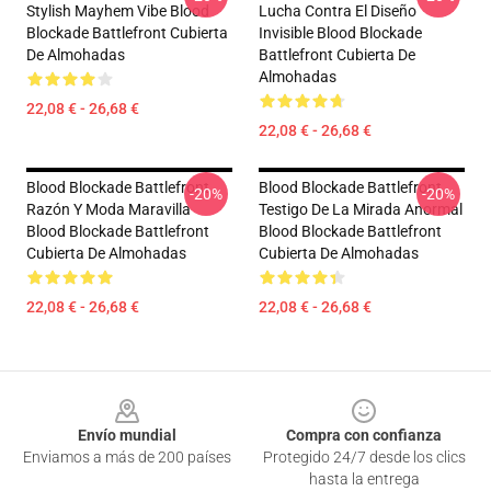
Stylish Mayhem Vibe Blood
Lucha Contra El Diseño
Blockade Battlefront Cubierta
Invisible Blood Blockade
De Almohadas
Battlefront Cubierta De
Almohadas
22,08 € - 26,68 €
22,08 € - 26,68 €
Blood Blockade Battlefront
Blood Blockade Battlefront
-20%
-20%
Razón Y Moda Maravilla
Testigo De La Mirada Anormal
Blood Blockade Battlefront
Blood Blockade Battlefront
Cubierta De Almohadas
Cubierta De Almohadas
22,08 € - 26,68 €
22,08 € - 26,68 €
Footer
Envío mundial
Compra con confianza
Enviamos a más de 200 países
Protegido 24/7 desde los clics
hasta la entrega