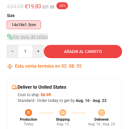
€24.78
€19.83
-20%
$21.55
Size
14x18x1.5cm
Ver guía de tallas
Quantity
AÑADIR AL CARRITO
Esta venta termina en
02
:
08
:
55
Deliver to United States
Cost to ship:
$6.99
Standard - Order today to get by
Aug. 16 - Aug. 23
Production
Shipping
Delivered
Today
Aug. 12
Aug. 16 - Aug. 23