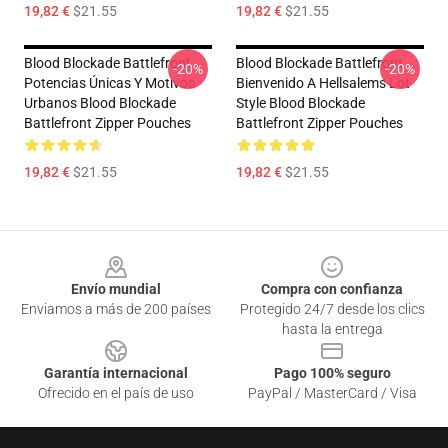
19,82 €
$21.55
19,82 €
$21.55
Blood Blockade Battlefront
Blood Blockade Battlefront
-20%
-20%
Potencias Únicas Y Motivos
Bienvenido A Hellsalems Lot
Urbanos Blood Blockade
Style Blood Blockade
Battlefront Zipper Pouches
Battlefront Zipper Pouches
19,82 €
$21.55
19,82 €
$21.55
Footer
Envío mundial
Compra con confianza
Enviamos a más de 200 países
Protegido 24/7 desde los clics
hasta la entrega
Garantía internacional
Pago 100% seguro
Ofrecido en el país de uso
PayPal / MasterCard / Visa