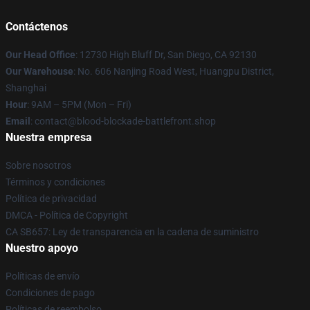
Contáctenos
Our Head Office
: 12730 High Bluff Dr, San Diego, CA 92130
Our Warehouse
: No. 606 Nanjing Road West, Huangpu District,
Shanghai
Hour
: 9AM – 5PM (Mon – Fri)
Email
: contact@blood-blockade-battlefront.shop
Nuestra empresa
Sobre nosotros
Términos y condiciones
Política de privacidad
DMCA - Política de Copyright
CA SB657: Ley de transparencia en la cadena de suministro
Nuestro apoyo
Políticas de envío
Condiciones de pago
Políticas de reembolso