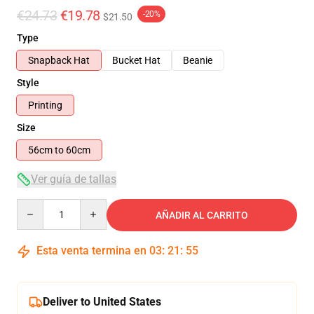
€24.73
€19.78
-20%
$21.50
Type
Snapback Hat
Bucket Hat
Beanie
Style
Printing
Size
56cm to 60cm
Ver guía de tallas
Quantity
AÑADIR AL CARRITO
Esta venta termina en
03
:
21
:
55
Deliver to United States