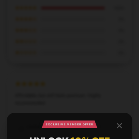
★★★★★
100%
★★★★☆
0%
★★★☆☆
0%
★★☆☆☆
0%
★☆☆☆☆
0%
Affordable, but still feels premium. Highly
recommended.
Apr 22, 2025
EXCLUSIVE MEMBER OFFER
Stella
S
Verified owner