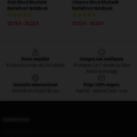
Style Blood Blockade
Urbanos Blood Blockade
Battlefront Notebook
Battlefront Notebook
23,75 € - 26,22 €
23,75 € - 26,22 €
Footer
Envío mundial
Compra con confianza
Enviamos a más de 200 países
Protegido 24/7 desde los clics
hasta la entrega
Garantía internacional
Pago 100% seguro
Ofrecido en el país de uso
PayPal / MasterCard / Visa
Contáctenos
Our Head Office
: 12730 High Bluff Dr, San Diego, CA 92130