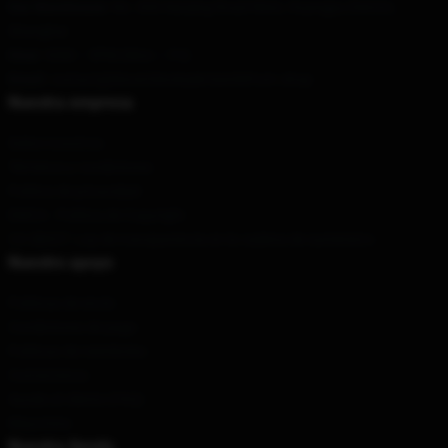
Our Warehouse
: No. 606 Nanjing Road West, Huangpu District,
Shanghai
Hour
: 9AM – 5PM (Mon – Fri)
Email
: contact@blood-blockade-battlefront.shop
Nuestra empresa
Sobre nosotros
Términos y condiciones
Política de privacidad
DMCA - Política de Copyright
CA SB657: Ley de transparencia en la cadena de suministro
Nuestro apoyo
Políticas de envío
Condiciones de pago
Políticas de reembolso
Contáctenos
Ayuda al cliente (FAQ)
Mayorista
Nuestra tienda