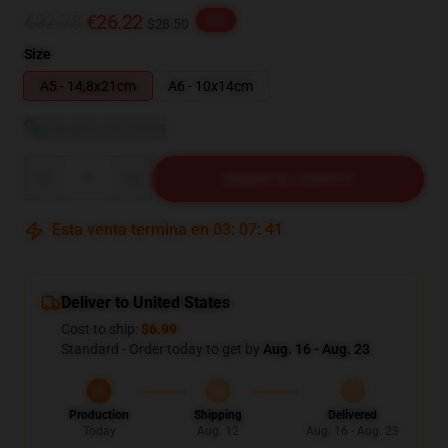
€32.78
€26.22
-20%
$28.50
Size
A5 - 14,8x21cm
A6 - 10x14cm
Ver guía de tallas
Quantity
AÑADIR AL CARRITO
Esta venta termina en
03
:
07
:
40
Deliver to United States
Cost to ship:
$6.99
Standard - Order today to get by
Aug. 16 - Aug. 23
Production
Shipping
Delivered
Today
Aug. 12
Aug. 16 - Aug. 23