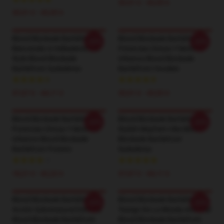
39,51 € - 45,95 €
39,51 € - 45,95 €
Blood Blockade Battlefront
Blood Blockade Battlefront
-20%
-20%
Bienvenido A Hellsalems Lot
Potencias Únicas Y Motivos
Style Blood Blockade
Urbanos Blood Blockade
Battlefront Sudaderas
Battlefront Hoodies
37,67 € - 44,11 €
39,51 € - 45,95 €
Blood Blockade Battlefront
Blood Blockade Battlefront
-20%
-20%
Potencias Únicas Y Motivos
Stylish Mayhem Vibe Blood
Urbanos Blood Blockade
Blockade Battlefront
Battlefront Posters
Sudaderas
18,21 € - 42,22 €
37,67 € - 44,11 €
Blood Blockade Battlefront
Blood Blockade Battlefront
-20%
-20%
Acción Sobrenatural Estética
Testigo De La Mirada Anormal
Blood Blockade Battlefront
Blood Blockade Battlefront