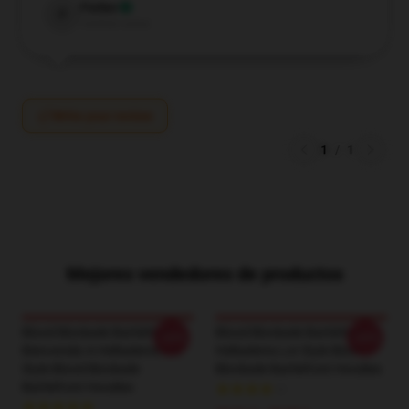
Parker
P
Verified owner
Write your review
1
/
1
Mejores vendedores de productos
Blood Blockade Battlefront
Blood Blockade Battlefront
-20%
-20%
Bienvenido A Hellsalems Lot
Hellsalems Lot Style Blood
Style Blood Blockade
Blockade Battlefront Hoodies
Battlefront Hoodies