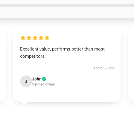
Excellent value, performs better than most
competitors.
Apr 21, 2025
John
J
Verified owner