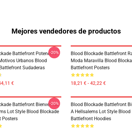
Mejores vendedores de productos
-20%
ckade Battlefront Potencias
Blood Blockade Battlefront R
Motivos Urbanos Blood
Moda Maravilla Blood Block
Battlefront Sudaderas
Battlefront Posters
44,11 €
18,21 € - 42,22 €
-20%
ckade Battlefront Bienvenido
Blood Blockade Battlefront B
ems Lot Style Blood Blockade
A Hellsalems Lot Style Blood
t Posters
Battlefront Hoodies