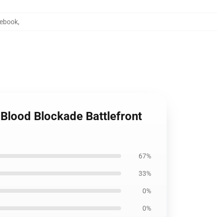
tebook
,
 Blood Blockade Battlefront
67%
33%
0%
0%