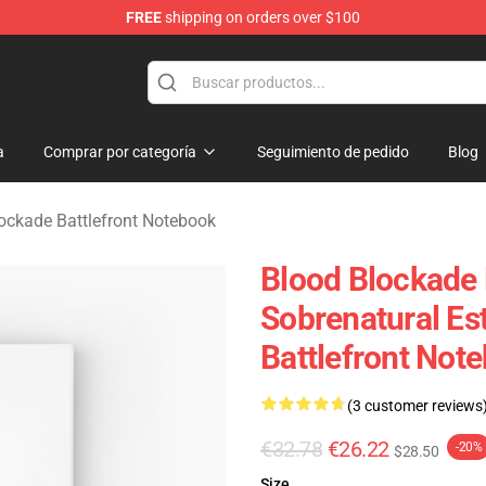
FREE
shipping on orders over $100
kade Battlefront Merchandise Store
a
Comprar por categoría
Seguimiento de pedido
Blog
ockade Battlefront Notebook
Blood Blockade 
Sobrenatural Es
Battlefront Not
(3 customer reviews
€32.78
€26.22
-20%
$28.50
Size