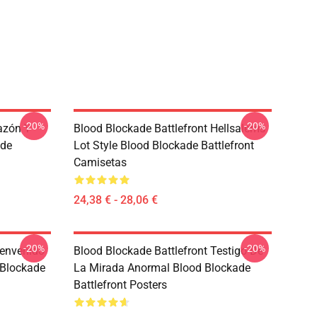
-20%
-20%
azón Y
Blood Blockade Battlefront Hellsalems
ade
Lot Style Blood Blockade Battlefront
Camisetas
24,38 € - 28,06 €
-20%
-20%
ienvenido
Blood Blockade Battlefront Testigo De
 Blockade
La Mirada Anormal Blood Blockade
Battlefront Posters