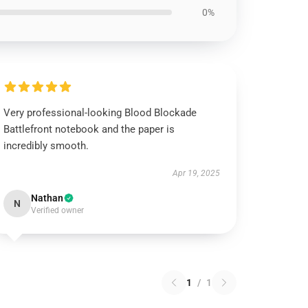
0%
Very professional-looking Blood Blockade
Battlefront notebook and the paper is
incredibly smooth.
Apr 19, 2025
Nathan
N
Verified owner
1
/
1