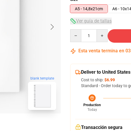
A5 - 14,8x21cm
A6 - 10x1
Ver guía de tallas
Quantity
Esta venta termina en
03
Deliver to United States
blank template
Cost to ship:
$6.99
Standard - Order today to g
Production
Today
Transacción segura