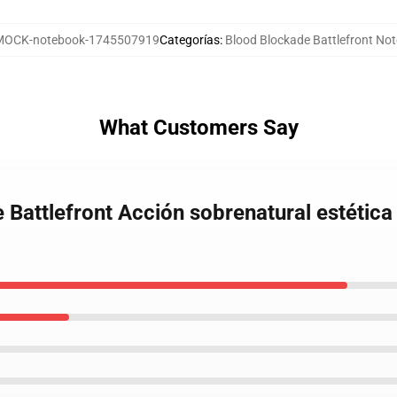
MOCK-notebook-1745507919
Categorías
:
Blood Blockade Battlefront No
What Customers Say
 Battlefront Acción sobrenatural estética