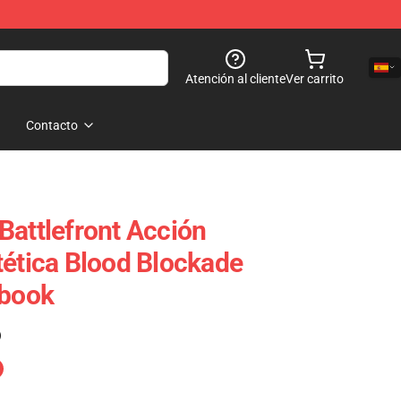
Atención al cliente
Ver carrito
Contacto
Battlefront Acción
tética Blood Blockade
ebook
)