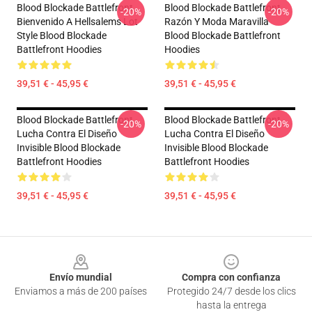
Blood Blockade Battlefront
Blood Blockade Battlefront
-20%
-20%
Bienvenido A Hellsalems Lot
Razón Y Moda Maravilla
Style Blood Blockade
Blood Blockade Battlefront
Battlefront Hoodies
Hoodies
39,51 € - 45,95 €
39,51 € - 45,95 €
Blood Blockade Battlefront
Blood Blockade Battlefront
-20%
-20%
Lucha Contra El Diseño
Lucha Contra El Diseño
Invisible Blood Blockade
Invisible Blood Blockade
Battlefront Hoodies
Battlefront Hoodies
39,51 € - 45,95 €
39,51 € - 45,95 €
Footer
Envío mundial
Compra con confianza
Enviamos a más de 200 países
Protegido 24/7 desde los clics
hasta la entrega