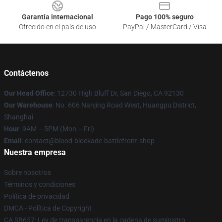
Garantía internacional
Pago 100% seguro
Ofrecido en el país de uso
PayPal / MasterCard / Visa
Contáctenos
Our Head Office
: 12730 High Bluff Dr, San Diego, CA 92130
Our Warehouse
: No. 606 Nanjing Road West, Huangpu District,
Shanghai
Hour
: 9AM – 5PM (Mon – Fri)
Email
: contact@blood-blockade-battlefront.shop
Nuestra empresa
Sobre nosotros
Términos y condiciones
Política de privacidad
DMCA - Política de Copyright
CA SB657: Ley de transparencia en la cadena de suministro