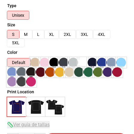
Type
Unisex
Size
S
M
L
XL
2XL
3XL
4XL
5XL
Color
Default
Print Location
Ver guía de tallas