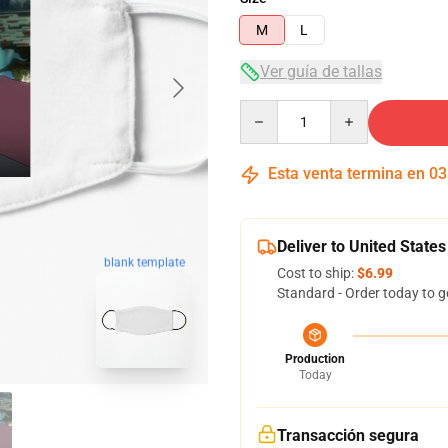
M
L
Ver guía de tallas
Quantity
Esta venta termina en
03
Deliver to United States
blank template
Cost to ship:
$6.99
Standard - Order today to g
Production
Today
Transacción segura