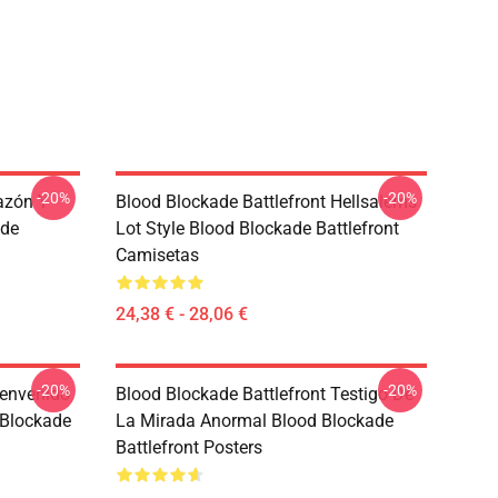
-20%
-20%
azón Y
Blood Blockade Battlefront Hellsalems
ade
Lot Style Blood Blockade Battlefront
Camisetas
24,38 € - 28,06 €
-20%
-20%
ienvenido
Blood Blockade Battlefront Testigo De
 Blockade
La Mirada Anormal Blood Blockade
Battlefront Posters