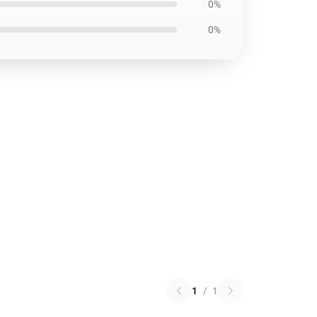
0%
0%
1
/
1