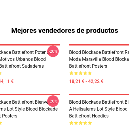
Mejores vendedores de productos
-20%
ckade Battlefront Potencias
Blood Blockade Battlefront R
Motivos Urbanos Blood
Moda Maravilla Blood Block
Battlefront Sudaderas
Battlefront Posters
44,11 €
18,21 € - 42,22 €
-20%
ckade Battlefront Bienvenido
Blood Blockade Battlefront B
ems Lot Style Blood Blockade
A Hellsalems Lot Style Blood
t Posters
Battlefront Hoodies