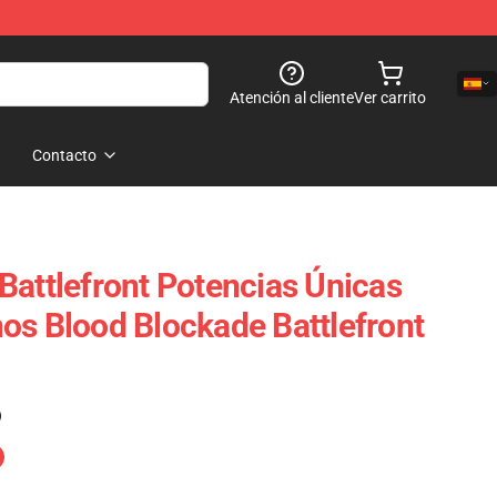
Atención al cliente
Ver carrito
Contacto
Battlefront Potencias Únicas
os Blood Blockade Battlefront
)