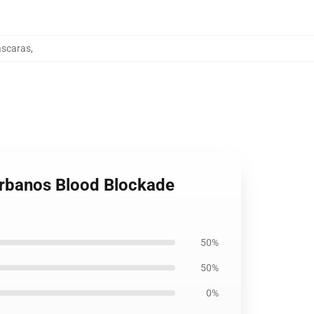
áscaras
,
 urbanos Blood Blockade
50%
50%
0%