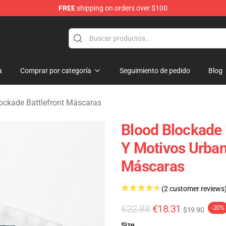
FREE
shipping on orders over $100
kade Battlefront Merchandise Store
a
Comprar por categoría
Seguimiento de pedido
Blog
ockade Battlefront Máscaras
Blood Blockade 
Y Motivos Urban
Máscaras
(2 customer reviews
€22.88
€18.31
-20%
$19.90
Size