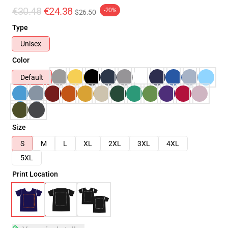
€30.48
€24.38
-20%
$26.50
Type
Unisex
Color
Default
Size
S
M
L
XL
2XL
3XL
4XL
5XL
Print Location