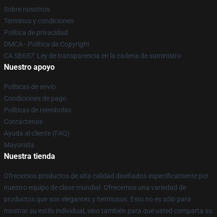
Sobre nosotros
Términos y condiciones
Política de privacidad
DMCA - Política de Copyright
CA SB657: Ley de transparencia en la cadena de suministro
Nuestro apoyo
Políticas de envío
Condiciones de pago
Políticas de reembolso
Contáctenos
Ayuda al cliente (FAQ)
Mayorista
Nuestra tienda
Ofrecemos productos de alta calidad diseñados específicamente por
nuestro equipo de clase mundial. Ofrecemos una variedad de
productos que son elegantes y hermosos. Esto no es sólo para
mostrar su estilo individual, sino también para que usted comparta su