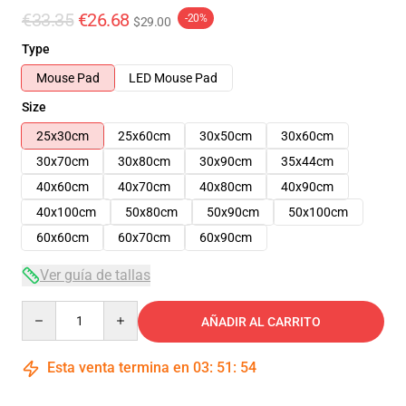
€33.35
€26.68
-20%
$29.00
Type
Mouse Pad
LED Mouse Pad
Size
25x30cm
25x60cm
30x50cm
30x60cm
30x70cm
30x80cm
30x90cm
35x44cm
40x60cm
40x70cm
40x80cm
40x90cm
40x100cm
50x80cm
50x90cm
50x100cm
60x60cm
60x70cm
60x90cm
Ver guía de tallas
Quantity
AÑADIR AL CARRITO
Esta venta termina en
03
:
51
:
53