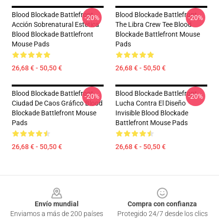
Blood Blockade Battlefront
Blood Blockade Battlefront
-20%
-20%
Acción Sobrenatural Estética
The Libra Crew Tee Blood
Blood Blockade Battlefront
Blockade Battlefront Mouse
Mouse Pads
Pads
26,68 € - 50,50 €
26,68 € - 50,50 €
Blood Blockade Battlefront
Blood Blockade Battlefront
-20%
-20%
Ciudad De Caos Gráfico Blood
Lucha Contra El Diseño
Blockade Battlefront Mouse
Invisible Blood Blockade
Pads
Battlefront Mouse Pads
26,68 € - 50,50 €
26,68 € - 50,50 €
Footer
Envío mundial
Compra con confianza
Enviamos a más de 200 países
Protegido 24/7 desde los clics