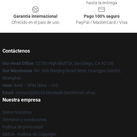
hasta la entrega
Garantía internacional
Pago 100% seguro
Ofrecido en el país de uso
PayPal / MasterCard / Visa
Contáctenos
Our Head Office
: 12730 High Bluff Dr, San Diego, CA 92130
Our Warehouse
: No. 606 Nanjing Road West, Huangpu District,
Shanghai
Hour
: 9AM – 5PM (Mon – Fri)
Email
: contact@blood-blockade-battlefront.shop
Nuestra empresa
Sobre nosotros
Términos y condiciones
Política de privacidad
DMCA - Política de Copyright