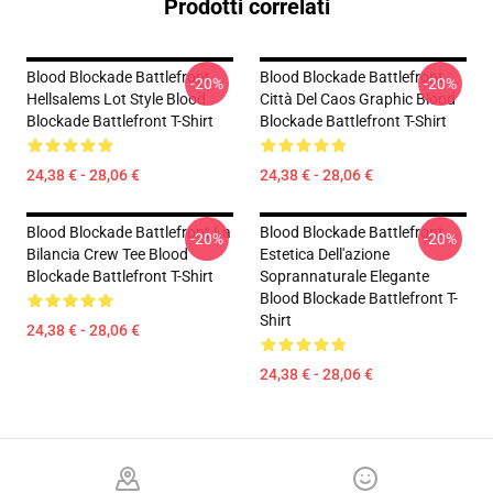
Prodotti correlati
Blood Blockade Battlefront
Blood Blockade Battlefront
-20%
-20%
Hellsalems Lot Style Blood
Città Del Caos Graphic Blood
Blockade Battlefront T-Shirt
Blockade Battlefront T-Shirt
24,38 € - 28,06 €
24,38 € - 28,06 €
Blood Blockade Battlefront La
Blood Blockade Battlefront
-20%
-20%
Bilancia Crew Tee Blood
Estetica Dell'azione
Blockade Battlefront T-Shirt
Soprannaturale Elegante
Blood Blockade Battlefront T-
Shirt
24,38 € - 28,06 €
24,38 € - 28,06 €
Footer