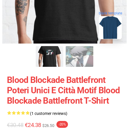
blank template
Blood Blockade Battlefront
Poteri Unici E Città Motif Blood
Blockade Battlefront T-Shirt
(1 customer reviews)
€30.48
€24.38
-20%
$26.50