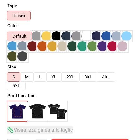
Type
Unisex
Color
Default
Size
S
M
L
XL
2XL
3XL
4XL
5XL
Print Location
Visualizza guida alle taglie