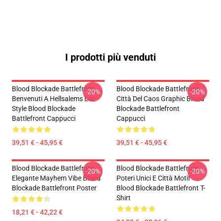
I prodotti più venduti
Blood Blockade Battlefront
Blood Blockade Battlefront
-20%
-20%
Benvenuti A Hellsalems Lot
Città Del Caos Graphic Blood
Style Blood Blockade
Blockade Battlefront
Battlefront Cappucci
Cappucci
39,51 € - 45,95 €
39,51 € - 45,95 €
Blood Blockade Battlefront
Blood Blockade Battlefront
-20%
-20%
Elegante Mayhem Vibe Blood
Poteri Unici E Città Motif
Blockade Battlefront Poster
Blood Blockade Battlefront T-
Shirt
18,21 € - 42,22 €