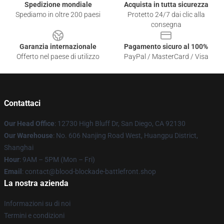
Spedizione mondiale
Acquista in tutta sicurezza
Spediamo in oltre 200 paesi
Protetto 24/7 dai clic alla
consegna
Garanzia internazionale
Pagamento sicuro al 100%
Offerto nel paese di utilizzo
PayPal / MasterCard / Visa
Contattaci
Our Head Office
: 12730 High Bluff Dr, San Diego, CA 92130
Our Warehouse
: No. 606 Nanjing Road West, Huangpu District,
Shanghai
Hour
: 9AM – 5PM (Mon – Fri)
Email
: contact@blood-blockade-battlefront.shop
La nostra azienda
Informazioni su di noi
Termini e condizioni