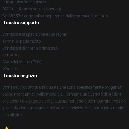
Informativa sulla privacy
DMCA - Informativa sul copyright
CA SB657: Legge sulla trasparenza della catena di fornitura
Il nostro supporto
Condizioni di spedizione e consegna
Termini di pagamento
Condizioni di ritorno e rimborso
Contattaci
Aiuto del cliente (FAQ)
Whosale
Il nostro negozio
Offriamo prodotti di alta qualità che sono specificamente progettati
dal nostro team di livello mondiale. Forniamo una varietà di prodotti
che sono sia elegante e bella. Questo non è solo per mostrare il vostro
stile individuale, ma anche per voi di condividere la vostra individualità
con gli altri.