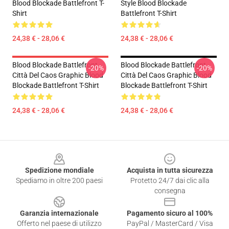
Blood Blockade Battlefront T-
Style Blood Blockade
Shirt
Battlefront T-Shirt
24,38 € - 28,06 €
24,38 € - 28,06 €
Blood Blockade Battlefront
Blood Blockade Battlefront
-20%
-20%
Città Del Caos Graphic Blood
Città Del Caos Graphic Blood
Blockade Battlefront T-Shirt
Blockade Battlefront T-Shirt
24,38 € - 28,06 €
24,38 € - 28,06 €
Footer
Spedizione mondiale
Acquista in tutta sicurezza
Spediamo in oltre 200 paesi
Protetto 24/7 dai clic alla
consegna
Garanzia internazionale
Pagamento sicuro al 100%
Offerto nel paese di utilizzo
PayPal / MasterCard / Visa