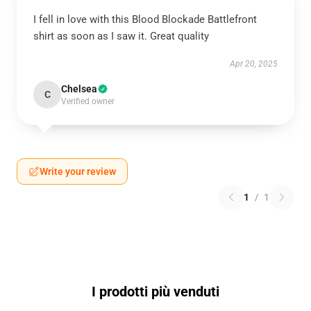
I fell in love with this Blood Blockade Battlefront
shirt as soon as I saw it. Great quality
Apr 20, 2025
Chelsea
C
Verified owner
Write your review
1
/
1
I prodotti più venduti