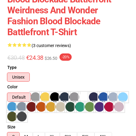
Weirdness And Wonder
Fashion Blood Blockade
Battlefront T-Shirt
(3 customer reviews)
€30.48
€24.38
-20%
$26.50
Type
Unisex
Color
Default
Size