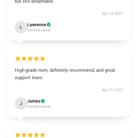
but still breathable.
Apr 23, 2025
Lawrence
L
Verified owner
High-grade item, definitely recommend, and great
support team.
Apr 21, 2025
James
J
Verified owner