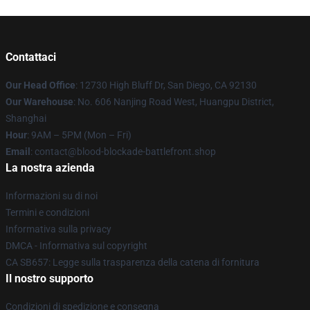
Contattaci
Our Head Office
: 12730 High Bluff Dr, San Diego, CA 92130
Our Warehouse
: No. 606 Nanjing Road West, Huangpu District,
Shanghai
Hour
: 9AM – 5PM (Mon – Fri)
Email
: contact@blood-blockade-battlefront.shop
La nostra azienda
Informazioni su di noi
Termini e condizioni
Informativa sulla privacy
DMCA - Informativa sul copyright
CA SB657: Legge sulla trasparenza della catena di fornitura
Il nostro supporto
Condizioni di spedizione e consegna