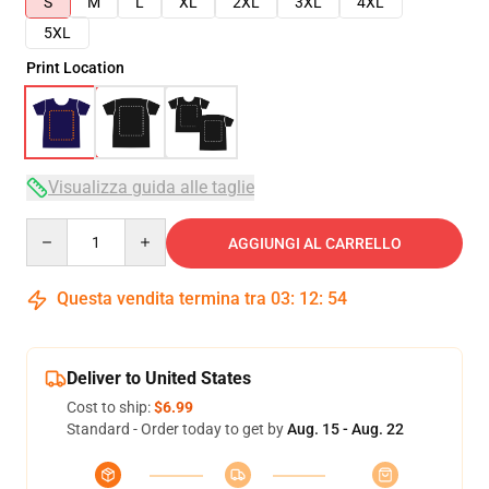
S
M
L
XL
2XL
3XL
4XL
5XL
Print Location
Visualizza guida alle taglie
Quantity
AGGIUNGI AL CARRELLO
Questa vendita termina tra
03
:
12
:
54
Deliver to United States
Cost to ship:
$6.99
Standard - Order today to get by
Aug. 15 - Aug. 22