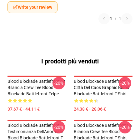
Write your review
1
/
1
I prodotti più venduti
Blood Blockade Battlefront La
Blood Blockade Battlefront
-20%
-20%
Bilancia Crew Tee Blood
Città Del Caos Graphic Blood
Blockade Battlefront Felpe
Blockade Battlefront T-Shirt
37,67 € - 44,11 €
24,38 € - 28,06 €
Blood Blockade Battlefront
Blood Blockade Battlefront La
-20%
-20%
Testimonianza Dell'Anormale
Bilancia Crew Tee Blood
Blood Blockade Battlefront T-
Blockade Battlefront T-Shirt