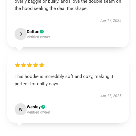
overly baggie or bulky, and I love the double seam on
the hood sealing the deal the shape.
Apr 17, 2025
Dalton
D
Verified owner
This hoodie is incredibly soft and cozy, making it
perfect for chilly days.
Apr 17, 2025
Wesley
W
Verified owner