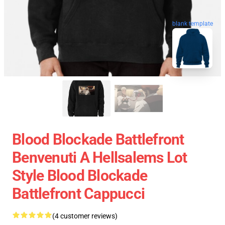
blank template
Blood Blockade Battlefront
Benvenuti A Hellsalems Lot
Style Blood Blockade
Battlefront Cappucci
(4 customer reviews)