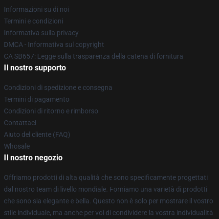
Informazioni su di noi
Termini e condizioni
Informativa sulla privacy
DMCA - Informativa sul copyright
CA SB657: Legge sulla trasparenza della catena di fornitura
Il nostro supporto
Condizioni di spedizione e consegna
Termini di pagamento
Condizioni di ritorno e rimborso
Contattaci
Aiuto del cliente (FAQ)
Whosale
Il nostro negozio
Offriamo prodotti di alta qualità che sono specificamente progettati
dal nostro team di livello mondiale. Forniamo una varietà di prodotti
che sono sia elegante e bella. Questo non è solo per mostrare il vostro
stile individuale, ma anche per voi di condividere la vostra individualità