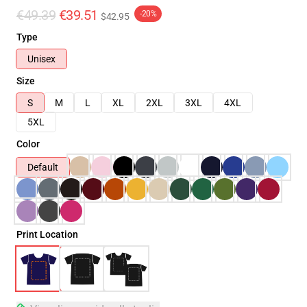
€49.39
€39.51
-20%
$42.95
Type
Unisex
Size
S
M
L
XL
2XL
3XL
4XL
5XL
Color
Default
Print Location