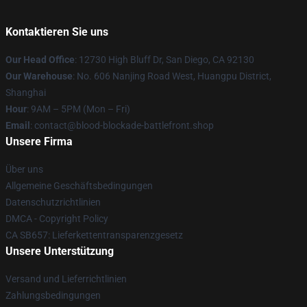
Kontaktieren Sie uns
Our Head Office
: 12730 High Bluff Dr, San Diego, CA 92130
Our Warehouse
: No. 606 Nanjing Road West, Huangpu District,
Shanghai
Hour
: 9AM – 5PM (Mon – Fri)
Email
: contact@blood-blockade-battlefront.shop
Unsere Firma
Über uns
Allgemeine Geschäftsbedingungen
Datenschutzrichtlinien
DMCA - Copyright Policy
CA SB657: Lieferkettentransparenzgesetz
Unsere Unterstützung
Versand und Lieferrichtlinien
Zahlungsbedingungen