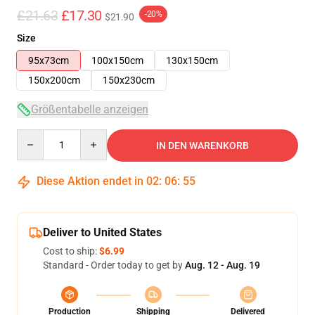
£21.63
£17.30
-20%
$21.90
Size
95x73cm
100x150cm
130x150cm
150x200cm
150x230cm
Größentabelle anzeigen
Quantity
IN DEN WARENKORB
Diese Aktion endet in
02
:
06
:
54
Deliver to United States
Cost to ship:
$6.99
Standard - Order today to get by
Aug. 12 - Aug. 19
Production
Shipping
Delivered