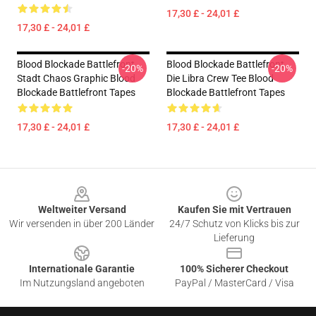
17,30 £ - 24,01 £
17,30 £ - 24,01 £
Blood Blockade Battlefront
Blood Blockade Battlefront
-20%
-20%
Stadt Chaos Graphic Blood
Die Libra Crew Tee Blood
Blockade Battlefront Tapes
Blockade Battlefront Tapes
17,30 £ - 24,01 £
17,30 £ - 24,01 £
Footer
Weltweiter Versand
Kaufen Sie mit Vertrauen
Wir versenden in über 200 Länder
24/7 Schutz von Klicks bis zur
Lieferung
Internationale Garantie
100% Sicherer Checkout
Im Nutzungsland angeboten
PayPal / MasterCard / Visa