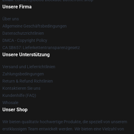
Unsere Firma
Über uns
Allgemeine Geschäftsbedingungen
Datenschutzrichtlinien
DMCA - Copyright Policy
CA SB657: Lieferkettentransparenzgesetz
Unsere Unterstützung
Versand und Lieferrichtlinien
Zahlungsbedingungen
Return & Refund Richtlinien
Kontaktieren Sie uns
Kundenhilfe (FAQ)
Whosale
Unser Shop
Wir bieten qualitativ hochwertige Produkte, die speziell von unserem
erstklassigen Team entwickelt werden. Wir bieten eine Vielzahl von