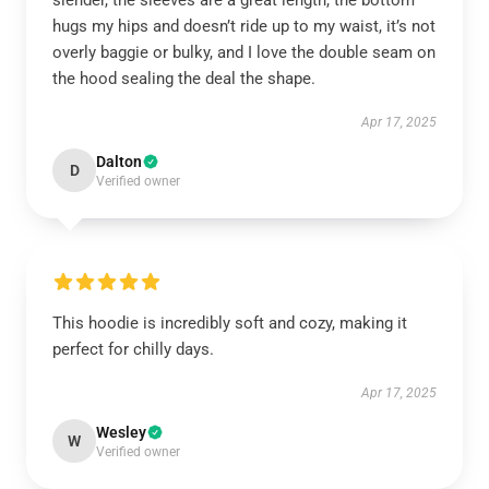
slender, the sleeves are a great length, the bottom
hugs my hips and doesn’t ride up to my waist, it’s not
overly baggie or bulky, and I love the double seam on
the hood sealing the deal the shape.
Apr 17, 2025
Dalton
D
Verified owner
This hoodie is incredibly soft and cozy, making it
perfect for chilly days.
Apr 17, 2025
Wesley
W
Verified owner