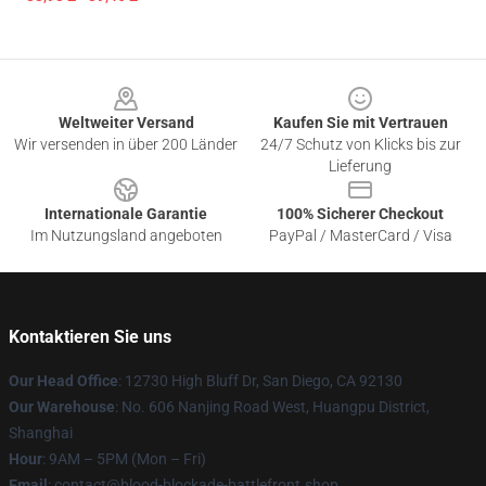
Footer
Weltweiter Versand
Kaufen Sie mit Vertrauen
Wir versenden in über 200 Länder
24/7 Schutz von Klicks bis zur
Lieferung
Internationale Garantie
100% Sicherer Checkout
Im Nutzungsland angeboten
PayPal / MasterCard / Visa
Kontaktieren Sie uns
Our Head Office
: 12730 High Bluff Dr, San Diego, CA 92130
Our Warehouse
: No. 606 Nanjing Road West, Huangpu District,
Shanghai
Hour
: 9AM – 5PM (Mon – Fri)
Email
: contact@blood-blockade-battlefront.shop