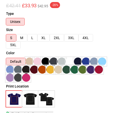
£42.41
£33.93
-20%
$42.95
Type
Unisex
Size
S
M
L
XL
2XL
3XL
4XL
5XL
Color
Default
Print Location