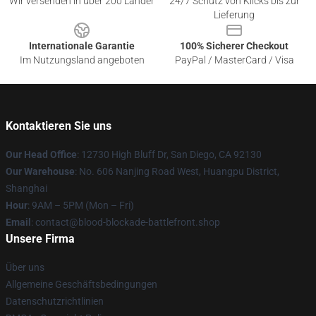
Wir versenden in über 200 Länder
24/7 Schutz von Klicks bis zur
Lieferung
Internationale Garantie
100% Sicherer Checkout
Im Nutzungsland angeboten
PayPal / MasterCard / Visa
Kontaktieren Sie uns
Our Head Office
: 12730 High Bluff Dr, San Diego, CA 92130
Our Warehouse
: No. 606 Nanjing Road West, Huangpu District,
Shanghai
Hour
: 9AM – 5PM (Mon – Fri)
Email
: contact@blood-blockade-battlefront.shop
Unsere Firma
Über uns
Allgemeine Geschäftsbedingungen
Datenschutzrichtlinien