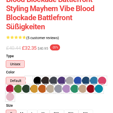
Styling Mayhem Vibe Blood
Blockade Battlefront
Süßigkeiten
(5 customer reviews)
£40.44
£32.35
-20%
$40.95
Type
Unisex
Color
Default
Size