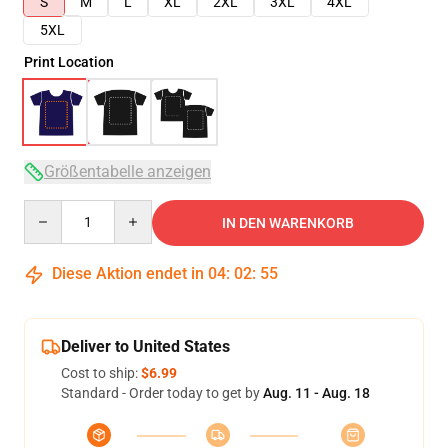
S
M
L
XL
2XL
3XL
4XL
5XL
Print Location
Größentabelle anzeigen
Quantity
IN DEN WARENKORB
Diese Aktion endet in
04
:
02
:
54
Deliver to United States
Cost to ship:
$6.99
Standard - Order today to get by
Aug. 11 - Aug. 18