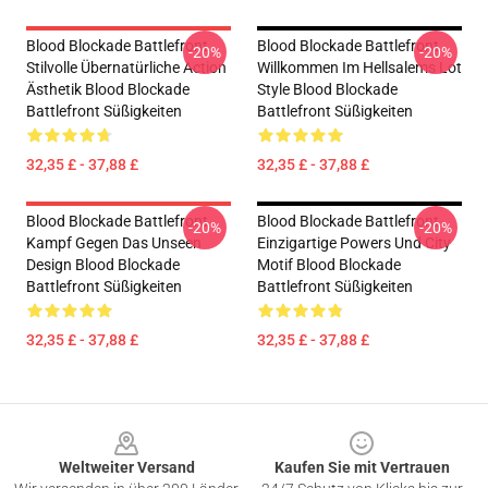
Blood Blockade Battlefront
Blood Blockade Battlefront
-20%
-20%
Stilvolle Übernatürliche Action
Willkommen Im Hellsalems Lot
Ästhetik Blood Blockade
Style Blood Blockade
Battlefront Süßigkeiten
Battlefront Süßigkeiten
32,35 £ - 37,88 £
32,35 £ - 37,88 £
Blood Blockade Battlefront
Blood Blockade Battlefront
-20%
-20%
Kampf Gegen Das Unseen
Einzigartige Powers Und City
Design Blood Blockade
Motif Blood Blockade
Battlefront Süßigkeiten
Battlefront Süßigkeiten
32,35 £ - 37,88 £
32,35 £ - 37,88 £
Footer
Weltweiter Versand
Kaufen Sie mit Vertrauen