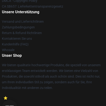
DMCA - Copyright Policy
CA SB657: Lieferkettentransparenzgesetz
Unsere Unterstützung
Versand und Lieferrichtlinien
Zahlungsbedingungen
Return & Refund Richtlinien
Kontaktieren Sie uns
Kundenhilfe (FAQ)
Whosale
Unser Shop
Wir bieten qualitativ hochwertige Produkte, die speziell von unserem
erstklassigen Team entwickelt werden. Wir bieten eine Vielzahl von
Produkten, die sowohl stilvoll als auch schön sind. Dies ist nicht nur,
um Ihren individuellen Stil zu zeigen, sondern auch für Sie, Ihre
Individualität mit anderen zu teilen.