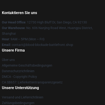
Kontaktieren Sie uns
Our Head Office
: 12730 High Bluff Dr, San Diego, CA 92130
Our Warehouse
: No. 606 Nanjing Road West, Huangpu District,
Shanghai
Hour
: 9AM – 5PM (Mon – Fri)
Email
: contact@blood-blockade-battlefront.shop
Unsere Firma
Über uns
Allgemeine Geschäftsbedingungen
Datenschutzrichtlinien
DMCA - Copyright Policy
CA SB657: Lieferkettentransparenzgesetz
Unsere Unterstützung
Versand und Lieferrichtlinien
Zahlungsbedingungen