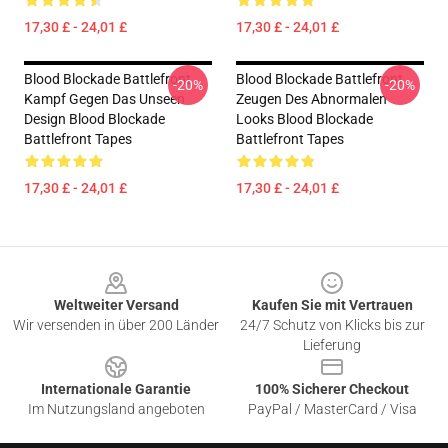
17,30 £ - 24,01 £
17,30 £ - 24,01 £
Blood Blockade Battlefront
Blood Blockade Battlefront
-20%
-20%
Kampf Gegen Das Unseen
Zeugen Des Abnormalen
Design Blood Blockade
Looks Blood Blockade
Battlefront Tapes
Battlefront Tapes
17,30 £ - 24,01 £
17,30 £ - 24,01 £
Footer
Weltweiter Versand
Kaufen Sie mit Vertrauen
Wir versenden in über 200 Länder
24/7 Schutz von Klicks bis zur
Lieferung
Internationale Garantie
100% Sicherer Checkout
Im Nutzungsland angeboten
PayPal / MasterCard / Visa