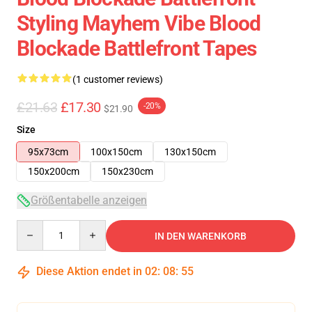
Styling Mayhem Vibe Blood
Blockade Battlefront Tapes
(1 customer reviews)
£21.63
£17.30
-20%
$21.90
Size
95x73cm
100x150cm
130x150cm
150x200cm
150x230cm
Größentabelle anzeigen
Quantity
IN DEN WARENKORB
Diese Aktion endet in
02
:
08
:
55