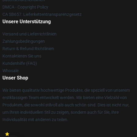
DMCA - Copyright Policy
CA SB657: Lieferkettentransparenzgesetz
Unsere Unterstützung
Versand und Lieferrichtlinien
Zahlungsbedingungen
Return & Refund Richtlinien
Kontaktieren Sie uns
Kundenhilfe (FAQ)
Whosale
Unser Shop
Wir bieten qualitativ hochwertige Produkte, die speziell von unserem
erstklassigen Team entwickelt werden. Wir bieten eine Vielzahl von
Produkten, die sowohl stilvoll als auch schön sind. Dies ist nicht nur,
um Ihren individuellen Stil zu zeigen, sondern auch für Sie, Ihre
Individualität mit anderen zu teilen.