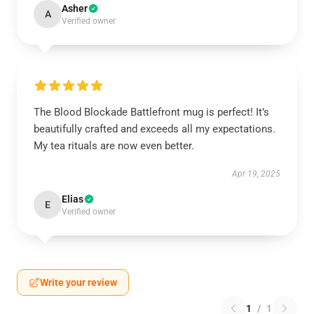
Asher
A
Verified owner
The Blood Blockade Battlefront mug is perfect! It’s
beautifully crafted and exceeds all my expectations.
My tea rituals are now even better.
Apr 19, 2025
Elias
E
Verified owner
Write your review
1
/
1