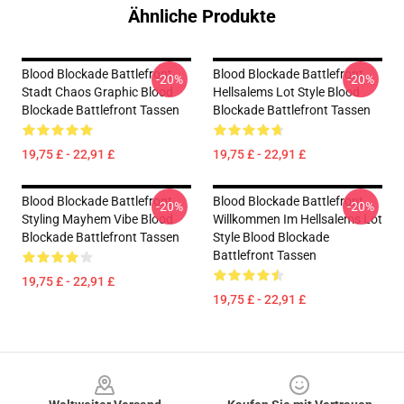
Ähnliche Produkte
Blood Blockade Battlefront
Blood Blockade Battlefront
-20%
-20%
Stadt Chaos Graphic Blood
Hellsalems Lot Style Blood
Blockade Battlefront Tassen
Blockade Battlefront Tassen
19,75 £ - 22,91 £
19,75 £ - 22,91 £
Blood Blockade Battlefront
Blood Blockade Battlefront
-20%
-20%
Styling Mayhem Vibe Blood
Willkommen Im Hellsalems Lot
Blockade Battlefront Tassen
Style Blood Blockade
Battlefront Tassen
19,75 £ - 22,91 £
19,75 £ - 22,91 £
Footer