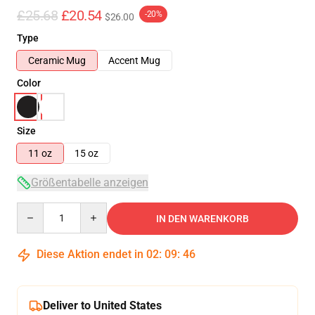
£25.68
£20.54
-20%
$26.00
Type
Ceramic Mug
Accent Mug
Color
Size
11 oz
15 oz
Größentabelle anzeigen
Quantity
IN DEN WARENKORB
Diese Aktion endet in
02
:
09
:
45
Deliver to United States