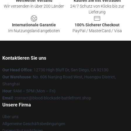
Weltweiter Versand
Kaufen Sie mit Vertrauen
Wir versenden in über 200 Länder
24/7 Schutz von Klicks bis zur
Lieferung
Internationale Garantie
100% Sicherer Checkout
Im Nutzungsland angeboten
PayPal / MasterCard / Visa
Kontaktieren Sie uns
Our Head Office
: 12730 High Bluff Dr, San Diego, CA 92130
Our Warehouse
: No. 606 Nanjing Road West, Huangpu District,
Shanghai
Hour
: 9AM – 5PM (Mon – Fri)
Email
: contact@blood-blockade-battlefront.shop
Unsere Firma
Über uns
Allgemeine Geschäftsbedingungen
Datenschutzrichtlinien