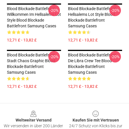
Blood Blockade Battlefront
Blood Blockade Battlefront
-20%
-20%
Willkommen Im Hellsalems Lot
Hellsalems Lot Style Blood
Style Blood Blockade
Blockade Battlefront
Battlefront Samsung Cases
Samsung Cases
12,71 £ - 13,82 £
12,71 £ - 13,82 £
Blood Blockade Battlefront
Blood Blockade Battlefront
-20%
-20%
Stadt Chaos Graphic Blood
Die Libra Crew Tee Blood
Blockade Battlefront
Blockade Battlefront
Samsung Cases
Samsung Cases
12,71 £ - 13,82 £
12,71 £ - 13,82 £
Footer
Weltweiter Versand
Kaufen Sie mit Vertrauen
Wir versenden in über 200 Länder
24/7 Schutz von Klicks bis zur