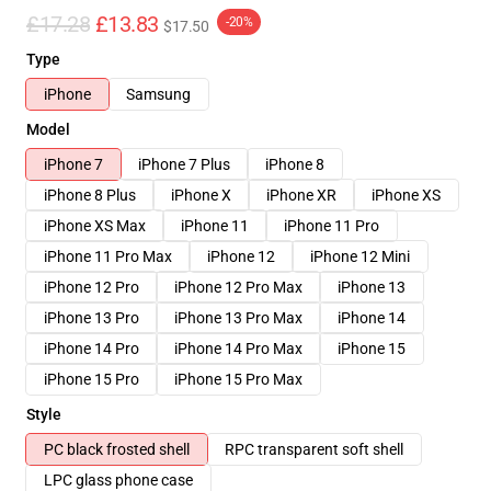
£17.28
£13.83
-20%
$17.50
Type
iPhone
Samsung
Model
iPhone 7
iPhone 7 Plus
iPhone 8
iPhone 8 Plus
iPhone X
iPhone XR
iPhone XS
iPhone XS Max
iPhone 11
iPhone 11 Pro
iPhone 11 Pro Max
iPhone 12
iPhone 12 Mini
iPhone 12 Pro
iPhone 12 Pro Max
iPhone 13
iPhone 13 Pro
iPhone 13 Pro Max
iPhone 14
iPhone 14 Pro
iPhone 14 Pro Max
iPhone 15
iPhone 15 Pro
iPhone 15 Pro Max
Style
PC black frosted shell
RPC transparent soft shell
LPC glass phone case