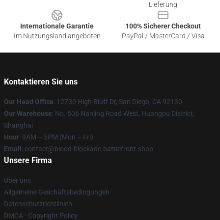
Lieferung
Internationale Garantie
100% Sicherer Checkout
Im Nutzungsland angeboten
PayPal / MasterCard / Visa
Kontaktieren Sie uns
Our Head Office
: 12730 High Bluff Dr, San Diego, CA 92130
Our Warehouse
: No. 606 Nanjing Road West, Huangpu District,
Shanghai
Hour
: 9AM – 5PM (Mon – Fri)
Email
: contact@blood-blockade-battlefront.shop
Unsere Firma
Über uns
Allgemeine Geschäftsbedingungen
Datenschutzrichtlinien
DMCA - Copyright Policy