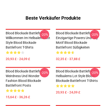
Beste Verkäufer Produkte
Blood Blockade Battlefront
Blood Blockade Battlefront
-20%
-20%
Willkommen Im Hellsalems Lot
Einzigartige Powers Und City
Style Blood Blockade
Motif Blood Blockade
Battlefront T-Shirts
Battlefront Süßigkeiten
20,93 £ - 24,09 £
32,35 £ - 37,88 £
Blood Blockade Battlefront
Blood Blockade Battlefront
-20%
-20%
Weirdness Und Wonder
Hellsalems Lot Style Blood
Fashion Blood Blockade
Blockade Battlefront T-Shirts
Battlefront Posts
20,93 £ - 24,09 £
15,64 £ - 36,26 £