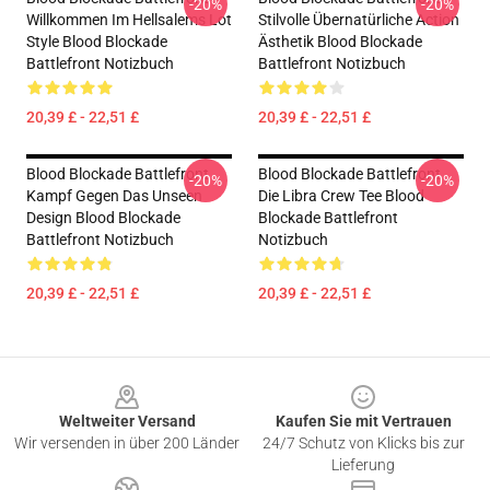
-20%
-20%
Willkommen Im Hellsalems Lot
Stilvolle Übernatürliche Action
Style Blood Blockade
Ästhetik Blood Blockade
Battlefront Notizbuch
Battlefront Notizbuch
20,39 £ - 22,51 £
20,39 £ - 22,51 £
Blood Blockade Battlefront
Blood Blockade Battlefront
-20%
-20%
Kampf Gegen Das Unseen
Die Libra Crew Tee Blood
Design Blood Blockade
Blockade Battlefront
Battlefront Notizbuch
Notizbuch
20,39 £ - 22,51 £
20,39 £ - 22,51 £
Footer
Weltweiter Versand
Kaufen Sie mit Vertrauen
Wir versenden in über 200 Länder
24/7 Schutz von Klicks bis zur
Lieferung