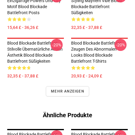
Einzigartige Powers Und City
Styling Mayhem Vibe Blood
Motif Blood Blockade
Blockade Battlefront
Battlefront Posts
Süßigkeiten
15,64 £ - 36,26 £
32,35 £ - 37,88 £
Blood Blockade Battlefront
Blood Blockade Battlefront
-20%
-20%
Stilvolle Übernatürliche Action
Zeugen Des Abnormalen
Ästhetik Blood Blockade
Looks Blood Blockade
Battlefront Süßigkeiten
Battlefront T-Shirts
32,35 £ - 37,88 £
20,93 £ - 24,09 £
MEHR ANZEIGEN
Ähnliche Produkte
Blood Blockade Battlefront
Blood Blockade Battlefront