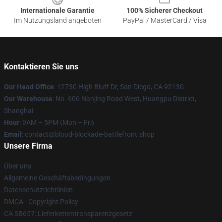
Internationale Garantie
100% Sicherer Checkout
Im Nutzungsland angeboten
PayPal / MasterCard / Visa
Kontaktieren Sie uns
Our Head Office
: 12730 High Bluff Dr, San Diego, CA 92130
Our Warehouse
: No. 606 Nanjing Road West, Huangpu District,
Shanghai
Hour
: 9AM – 5PM (Mon – Fri)
Email
: contact@blood-blockade-battlefront.shop
Unsere Firma
Über uns
Allgemeine Geschäftsbedingungen
Datenschutzrichtlinien
DMCA - Copyright Policy
CA SB657: Lieferkettentransparenzgesetz