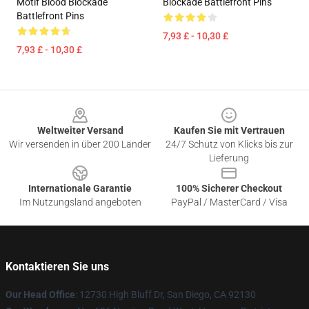
Motif Blood Blockade
Blockade Battlefront Pins
Battlefront Pins
7,93 £ - 10,30 £
7,93 £ - 10,30 £
Footer
Weltweiter Versand
Kaufen Sie mit Vertrauen
Wir versenden in über 200 Länder
24/7 Schutz von Klicks bis zur
Lieferung
Internationale Garantie
100% Sicherer Checkout
Im Nutzungsland angeboten
PayPal / MasterCard / Visa
Kontaktieren Sie uns
Our Head Office
: 12730 High Bluff Dr, San Diego, CA 92130