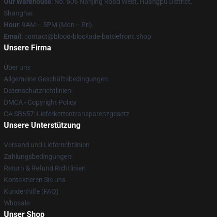
Our Warehouse
: No. 606 Nanjing Road West, Huangpu District,
Shanghai
Hour
: 9AM – 5PM (Mon – Fri)
Email
: contact@blood-blockade-battlefront.shop
Unsere Firma
Über uns
Allgemeine Geschäftsbedingungen
Datenschutzrichtlinien
DMCA - Copyright Policy
CA SB657: Lieferkettentransparenzgesetz
Unsere Unterstützung
Versand und Lieferrichtlinien
Zahlungsbedingungen
Return & Refund Richtlinien
Kontaktieren Sie uns
Kundenhilfe (FAQ)
Whosale
Unser Shop