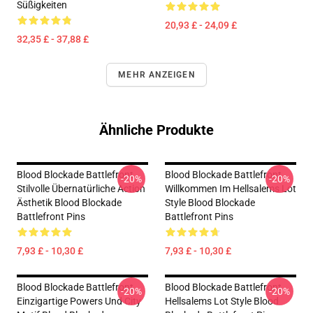
Süßigkeiten
20,93 £ - 24,09 £
32,35 £ - 37,88 £
MEHR ANZEIGEN
Ähnliche Produkte
Blood Blockade Battlefront
Blood Blockade Battlefront
-20%
-20%
Stilvolle Übernatürliche Action
Willkommen Im Hellsalems Lot
Ästhetik Blood Blockade
Style Blood Blockade
Battlefront Pins
Battlefront Pins
7,93 £ - 10,30 £
7,93 £ - 10,30 £
Blood Blockade Battlefront
Blood Blockade Battlefront
-20%
-20%
Einzigartige Powers Und City
Hellsalems Lot Style Blood