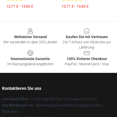
12,71 £ - 13,82 £
12,71 £ - 13,82 £
Footer
Weltweiter Versand
Kaufen Sie mit Vertrauen
Wir versenden in über 200 Länder
24/7 Schutz von Klicks bis zur
Lieferung
Internationale Garantie
100% Sicherer Checkout
Im Nutzungsland angeboten
PayPal / MasterCard / Visa
Kontaktieren Sie uns
Our Head Office
: 12730 High Bluff Dr, San Diego, CA 92130
Our Warehouse
: No. 606 Nanjing Road West, Huangpu District,
Shanghai