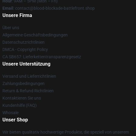
Hour
: 9AM – 5PM (Mon – Fri)
Email
: contact@blood-blockade-battlefront.shop
Unsere Firma
Über uns
Allgemeine Geschäftsbedingungen
Datenschutzrichtlinien
DMCA - Copyright Policy
CA SB657: Lieferkettentransparenzgesetz
Unsere Unterstützung
Versand und Lieferrichtlinien
Zahlungsbedingungen
Return & Refund Richtlinien
Kontaktieren Sie uns
Kundenhilfe (FAQ)
Whosale
Unser Shop
Wir bieten qualitativ hochwertige Produkte, die speziell von unserem