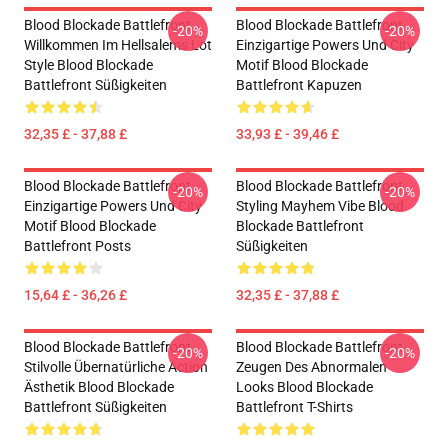
Blood Blockade Battlefront
Blood Blockade Battlefront
-20%
-20%
Willkommen Im Hellsalems Lot
Einzigartige Powers Und City
Style Blood Blockade
Motif Blood Blockade
Battlefront Süßigkeiten
Battlefront Kapuzen
32,35 £ - 37,88 £
33,93 £ - 39,46 £
Blood Blockade Battlefront
Blood Blockade Battlefront
-20%
-20%
Einzigartige Powers Und City
Styling Mayhem Vibe Blood
Motif Blood Blockade
Blockade Battlefront
Battlefront Posts
Süßigkeiten
15,64 £ - 36,26 £
32,35 £ - 37,88 £
Blood Blockade Battlefront
Blood Blockade Battlefront
-20%
-20%
Stilvolle Übernatürliche Action
Zeugen Des Abnormalen
Ästhetik Blood Blockade
Looks Blood Blockade
Battlefront Süßigkeiten
Battlefront T-Shirts