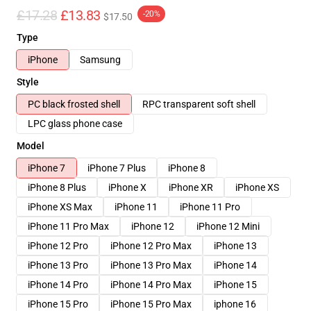
£17.28
£13.83
-20%
$17.50
Type
iPhone
Samsung
Style
PC black frosted shell
RPC transparent soft shell
LPC glass phone case
Model
iPhone 7
iPhone 7 Plus
iPhone 8
iPhone 8 Plus
iPhone X
iPhone XR
iPhone XS
iPhone XS Max
iPhone 11
iPhone 11 Pro
iPhone 11 Pro Max
iPhone 12
iPhone 12 Mini
iPhone 12 Pro
iPhone 12 Pro Max
iPhone 13
iPhone 13 Pro
iPhone 13 Pro Max
iPhone 14
iPhone 14 Pro
iPhone 14 Pro Max
iPhone 15
iPhone 15 Pro
iPhone 15 Pro Max
iphone 16