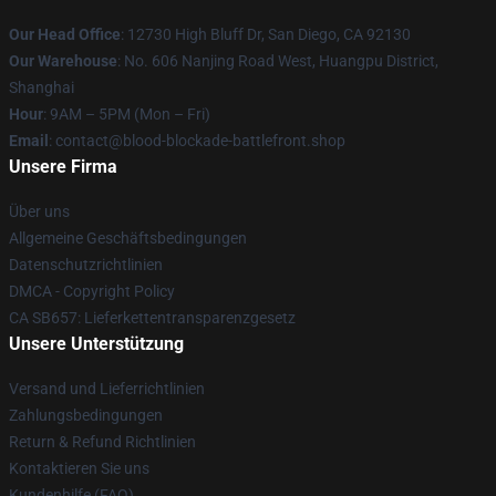
Our Head Office
: 12730 High Bluff Dr, San Diego, CA 92130
Our Warehouse
: No. 606 Nanjing Road West, Huangpu District,
Shanghai
Hour
: 9AM – 5PM (Mon – Fri)
Email
: contact@blood-blockade-battlefront.shop
Unsere Firma
Über uns
Allgemeine Geschäftsbedingungen
Datenschutzrichtlinien
DMCA - Copyright Policy
CA SB657: Lieferkettentransparenzgesetz
Unsere Unterstützung
Versand und Lieferrichtlinien
Zahlungsbedingungen
Return & Refund Richtlinien
Kontaktieren Sie uns
Kundenhilfe (FAQ)