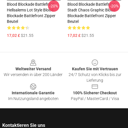
Blood Blockade Battlefront
Blood Blockade Battlefront
-20%
-20%
Hellsalems Lot Style Blood
Stadt Chaos Graphic Blood
Blockade Battlefront Zipper
Blockade Battlefront Zipper
Beutel
Beutel
17,02 £
$21.55
17,02 £
$21.55
Footer
Weltweiter Versand
Kaufen Sie mit Vertrauen
Wir versenden in über 200 Länder
24/7 Schutz von Klicks bis zur
Lieferung
Internationale Garantie
100% Sicherer Checkout
Im Nutzungsland angeboten
PayPal / MasterCard / Visa
Kontaktieren Sie uns