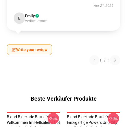
Apr 21, 2025
Emily
E
Verified owner
Write your review
1
/
1
Beste Verkäufer Produkte
Blood Blockade Battlefront
Blood Blockade Battlefront
-20%
-20%
Willkommen Im Hellsalems Lot
Einzigartige Powers Und City