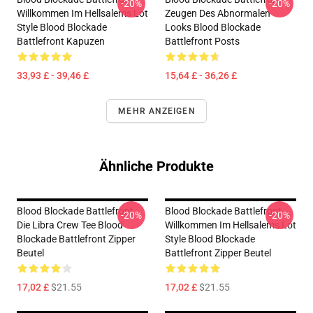
-20%
-20%
Willkommen Im Hellsalems Lot
Zeugen Des Abnormalen
Style Blood Blockade
Looks Blood Blockade
Battlefront Kapuzen
Battlefront Posts
33,93 £ - 39,46 £
15,64 £ - 36,26 £
MEHR ANZEIGEN
Ähnliche Produkte
Blood Blockade Battlefront
Blood Blockade Battlefront
-20%
-20%
Die Libra Crew Tee Blood
Willkommen Im Hellsalems Lot
Blockade Battlefront Zipper
Style Blood Blockade
Beutel
Battlefront Zipper Beutel
17,02 £
$21.55
17,02 £
$21.55