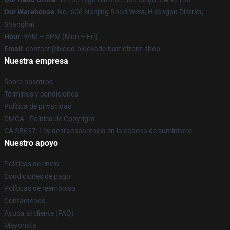
Our Warehouse
: No. 606 Nanjing Road West, Huangpu District,
Shanghai
Hour
: 9AM – 5PM (Mon – Fri)
Email
: contact@blood-blockade-battlefront.shop
Nuestra empresa
Sobre nosotros
Términos y condiciones
Política de privacidad
DMCA - Política de Copyright
CA SB657: Ley de transparencia en la cadena de suministro
Nuestro apoyo
Políticas de envío
Condiciones de pago
Políticas de reembolso
Contáctenos
Ayuda al cliente (FAQ)
Mayorista