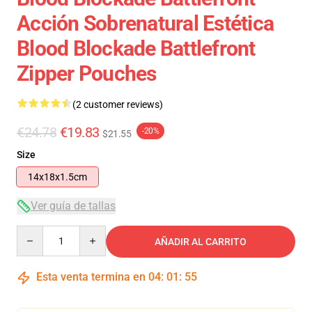
Acción Sobrenatural Estética
Blood Blockade Battlefront
Zipper Pouches
(2 customer reviews)
€24.78
€19.83
-20%
$21.55
Size
14x18x1.5cm
Ver guía de tallas
Quantity
AÑADIR AL CARRITO
Esta venta termina en
04
:
01
:
55