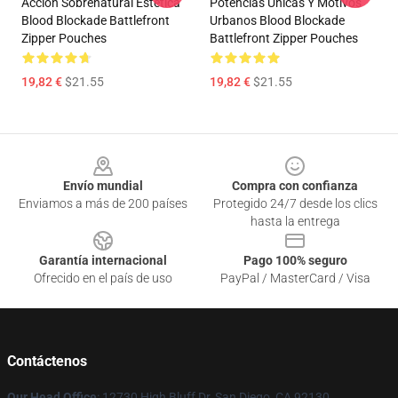
Acción Sobrenatural Estética
Potencias Únicas Y Motivos
Blood Blockade Battlefront
Urbanos Blood Blockade
Zipper Pouches
Battlefront Zipper Pouches
19,82 €
$21.55
19,82 €
$21.55
Footer
Envío mundial
Compra con confianza
Enviamos a más de 200 países
Protegido 24/7 desde los clics
hasta la entrega
Garantía internacional
Pago 100% seguro
Ofrecido en el país de uso
PayPal / MasterCard / Visa
Contáctenos
Our Head Office
: 12730 High Bluff Dr, San Diego, CA 92130