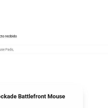
cto recibido
ouse Pads
,
lockade Battlefront Mouse