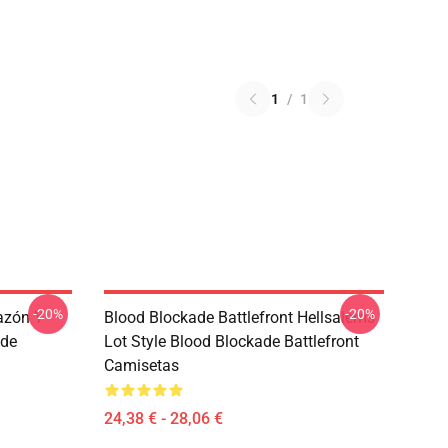
1
/
1
-20%
-20%
azón Y
Blood Blockade Battlefront Hellsalems
ade
Lot Style Blood Blockade Battlefront
Camisetas
24,38 € - 28,06 €