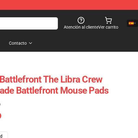
Atención al cliente
Ver carrito
Contacto
Battlefront The Libra Crew
ade Battlefront Mouse Pads
)
ad