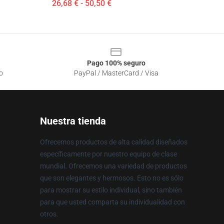
26,68 € - 50,50 €
Pago 100% seguro
o
PayPal / MasterCard / Visa
Nuestra tienda
Ofrecemos productos de alta calidad diseñados
específicamente por nuestro equipo de clase
mundial. Ofrecemos una variedad de productos
que son elegantes y hermosos. Esto no es sólo
para mostrar su estilo individual, sino también
para que usted comparta su individualidad con
otros.