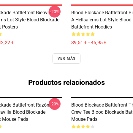
-20%
ckade Battlefront Bienvenido
Blood Blockade Battlefront B
ems Lot Style Blood Blockade
A Hellsalems Lot Style Blood
t Posters
Battlefront Hoodies
42,22 €
39,51 € - 45,95 €
VER MÁS
Productos relacionados
-20%
ckade Battlefront Razón Y
Blood Blockade Battlefront T
villa Blood Blockade
Crew Tee Blood Blockade Batt
nt Mouse Pads
Mouse Pads