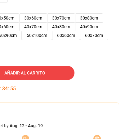
0x50cm
30x60cm
30x70cm
30x80cm
0x60cm
40x70cm
40x80cm
40x90cm
50x90cm
50x100cm
60x60cm
60x70cm
AÑADIR AL CARRITO
:
34
:
54
et by
Aug. 12 - Aug. 19