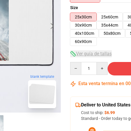
Size
25x30cm
25x60cm
3
30x90cm
35x44cm
4
40x100cm
50x80cm
60x90cm
Ver guía de tallas
Quantity
blank template
Esta venta termina en
00
Deliver to United States
Cost to ship:
$6.99
Standard - Order today to g