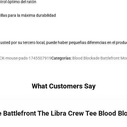
trol óptimo del ratón
tillas para la máxima durabilidad
usted por su tercero local, puede haber pequeñas diferencias en el produ
K-mouse-pads-1745507919
Categorías
:
Blood Blockade Battlefront M
What Customers Say
e Battlefront The Libra Crew Tee Blood B