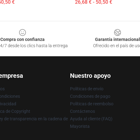
50,50 €
26,68 € - 50,50 €
Compra con confianza
Garantía internacional
4/7 desde los clics hasta la entrega
Ofrecido en el país de us
 empresa
Nuestro apoyo
ros
Políticas de envío
ondiciones
Condiciones de pago
rivacidad
Políticas de reembolso
ica de Copyright
Contáctenos
y de transparencia en la cadena de
Ayuda al cliente (FAQ)
Mayorista