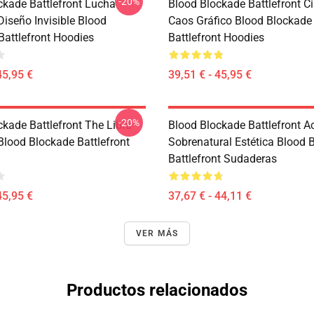
-20%
ckade Battlefront Lucha
Blood Blockade Battlefront C
Diseño Invisible Blood
Caos Gráfico Blood Blockade
Battlefront Hoodies
Battlefront Hoodies
45,95 €
39,51 € - 45,95 €
-20%
ckade Battlefront The Libra
Blood Blockade Battlefront A
Blood Blockade Battlefront
Sobrenatural Estética Blood 
Battlefront Sudaderas
45,95 €
37,67 € - 44,11 €
VER MÁS
Productos relacionados