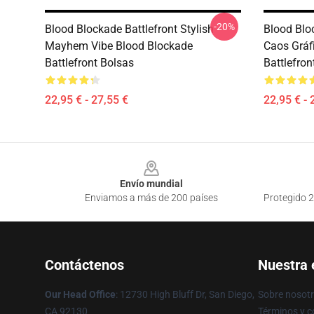
-20%
Blood Blockade Battlefront Stylish
Blood Blo
Mayhem Vibe Blood Blockade
Caos Gráf
Battlefront Bolsas
Battlefron
22,95 € - 27,55 €
22,95 € - 
Footer
Envío mundial
Enviamos a más de 200 países
Protegido 2
Contáctenos
Nuestra
Our Head Office
: 12730 High Bluff Dr, San Diego,
Sobre nosot
CA 92130
Términos y c