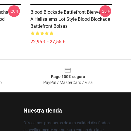
-20%
-20%
ucha
Blood Blockade Battlefront Bienvenido
ood
A Hellsalems Lot Style Blood Blockade
Battlefront Bolsas
22,95 € - 27,55 €
Pago 100% seguro
o
PayPal / MasterCard / Visa
Nuestra tienda
Ofrecemos productos de alta calidad diseñados
específicamente por nuestro equipo de clase