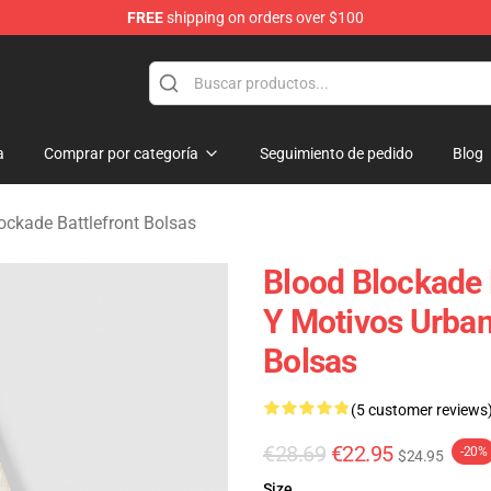
FREE
shipping on orders over $100
kade Battlefront Merchandise Store
a
Comprar por categoría
Seguimiento de pedido
Blog
ockade Battlefront Bolsas
Blood Blockade 
Y Motivos Urban
Bolsas
(5 customer reviews
€28.69
€22.95
-20%
$24.95
Size