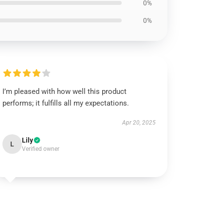
0%
0%
I’m pleased with how well this product
performs; it fulfills all my expectations.
Apr 20, 2025
Lily
L
Verified owner