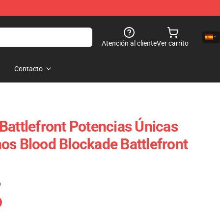
Atención al cliente
Ver carrito
Contacto
Battlefront Potencias Únicas
os Blood Blockade Battlefront
)