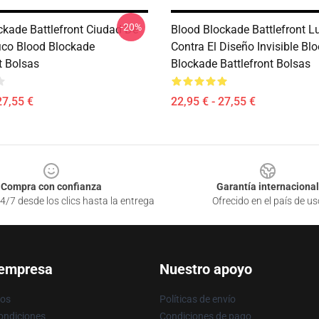
-20%
ckade Battlefront Ciudad De
Blood Blockade Battlefront L
ico Blood Blockade
Contra El Diseño Invisible Bl
t Bolsas
Blockade Battlefront Bolsas
27,55 €
22,95 € - 27,55 €
Compra con confianza
Garantía internacional
4/7 desde los clics hasta la entrega
Ofrecido en el país de us
 empresa
Nuestro apoyo
ros
Políticas de envío
ondiciones
Condiciones de pago