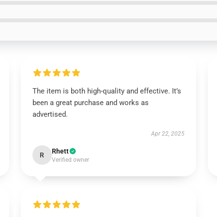
The item is both high-quality and effective. It’s
been a great purchase and works as
advertised.
Apr 22, 2025
Rhett
R
Verified owner