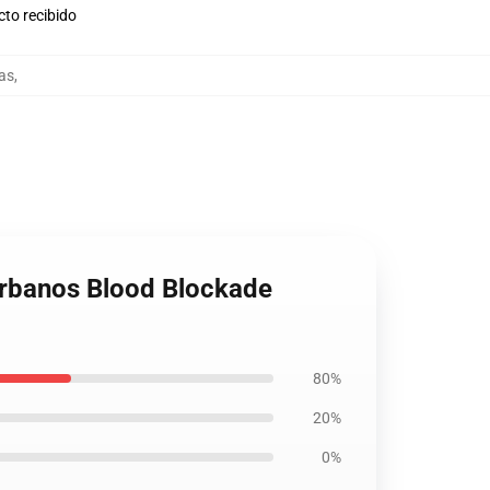
cto recibido
sas
,
 urbanos Blood Blockade
80%
20%
0%