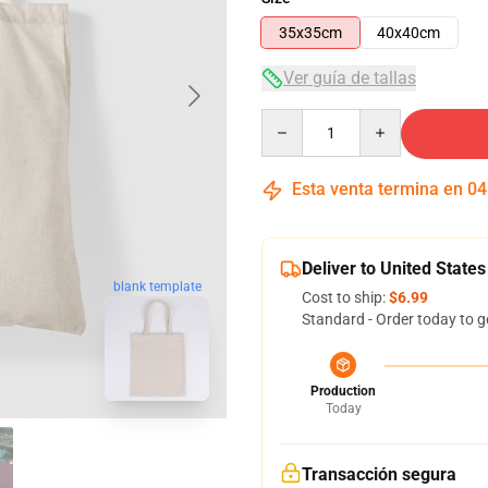
35x35cm
40x40cm
Ver guía de tallas
Quantity
Esta venta termina en
04
Deliver to United States
blank template
Cost to ship:
$6.99
Standard - Order today to g
Production
Today
Transacción segura