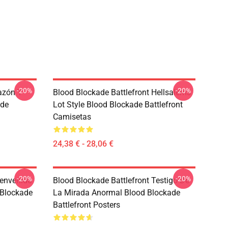
-20%
-20%
azón Y
Blood Blockade Battlefront Hellsalems
ade
Lot Style Blood Blockade Battlefront
Camisetas
24,38 € - 28,06 €
-20%
-20%
ienvenido
Blood Blockade Battlefront Testigo De
 Blockade
La Mirada Anormal Blood Blockade
Battlefront Posters