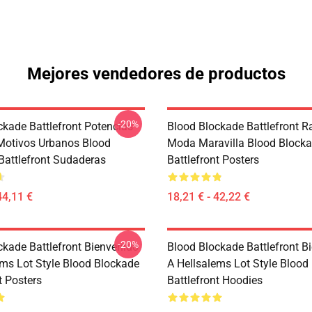
Mejores vendedores de productos
-20%
ckade Battlefront Potencias
Blood Blockade Battlefront R
Motivos Urbanos Blood
Moda Maravilla Blood Block
Battlefront Sudaderas
Battlefront Posters
44,11 €
18,21 € - 42,22 €
-20%
ckade Battlefront Bienvenido
Blood Blockade Battlefront B
ems Lot Style Blood Blockade
A Hellsalems Lot Style Blood
t Posters
Battlefront Hoodies