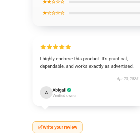
★★☆☆☆
★☆☆☆☆
I highly endorse this product. It’s practical,
dependable, and works exactly as advertised.
Apr 23, 2025
Abigail
A
Verified owner
Write your review