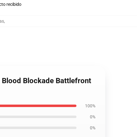
cto recibido
sas
,
l Blood Blockade Battlefront
100%
0%
0%