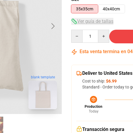
35x35cm
40x40cm
Ver guía de tallas
Quantity
Esta venta termina en
04
Deliver to United States
blank template
Cost to ship:
$6.99
Standard - Order today to g
Production
Today
Transacción segura