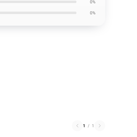
0%
0%
1
/
1