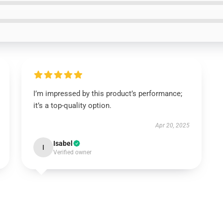
I’m impressed by this product’s performance;
it’s a top-quality option.
Apr 20, 2025
Isabel
I
Verified owner