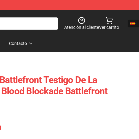
Atención al cliente
Ver carrito
Contacto
Battlefront Testigo De La
Blood Blockade Battlefront
)