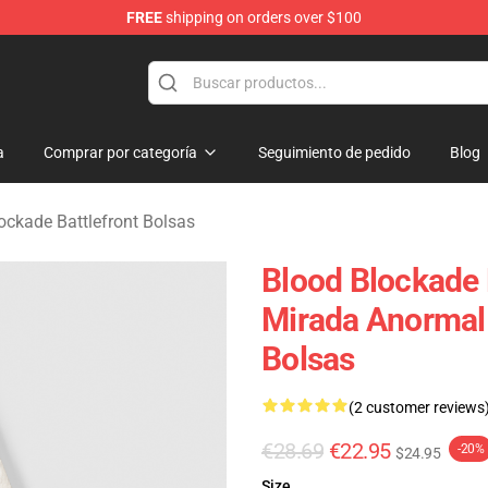
FREE
shipping on orders over $100
kade Battlefront Merchandise Store
a
Comprar por categoría
Seguimiento de pedido
Blog
ockade Battlefront Bolsas
Blood Blockade 
Mirada Anormal 
Bolsas
(2 customer reviews
€28.69
€22.95
-20%
$24.95
Size