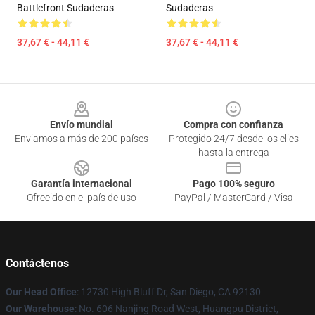
Battlefront Sudaderas
Sudaderas
37,67 € - 44,11 €
37,67 € - 44,11 €
Footer
Envío mundial
Compra con confianza
Enviamos a más de 200 países
Protegido 24/7 desde los clics
hasta la entrega
Garantía internacional
Pago 100% seguro
Ofrecido en el país de uso
PayPal / MasterCard / Visa
Contáctenos
Our Head Office
: 12730 High Bluff Dr, San Diego, CA 92130
Our Warehouse
: No. 606 Nanjing Road West, Huangpu District,