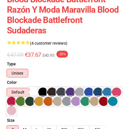
Razón Y Moda Maravilla Blood
Blockade Battlefront
Sudaderas
(4 customer reviews)
€47.09
€37.67
-20%
$40.95
Type
Unisex
Color
Default
Size