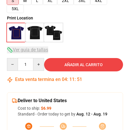
S
M
L
XL
2XL
3XL
4XL
5XL
Print Location
Ver guía de tallas
Quantity
AÑADIR AL CARRITO
Esta venta termina en
04
:
11
:
51
Deliver to United States
Cost to ship:
$6.99
Standard - Order today to get by
Aug. 12 - Aug. 19