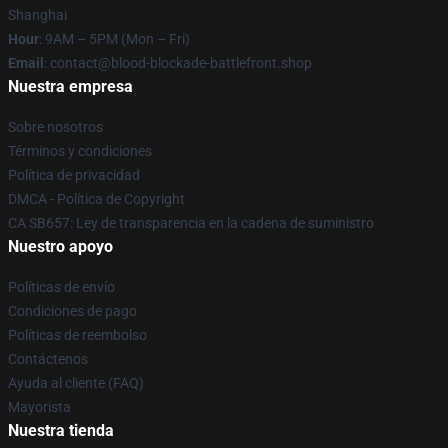
Shanghai
Hour
: 9AM – 5PM (Mon – Fri)
Email
: contact@blood-blockade-battlefront.shop
Nuestra empresa
Sobre nosotros
Términos y condiciones
Política de privacidad
DMCA - Política de Copyright
CA SB657: Ley de transparencia en la cadena de suministro
Nuestro apoyo
Políticas de envío
Condiciones de pago
Políticas de reembolso
Contáctenos
Ayuda al cliente (FAQ)
Mayorista
Nuestra tienda