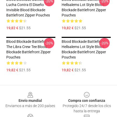
-20%
-20%
Lucha Contra El Diseño
Hellsalems Lot Style Blood
Invisible Blood Blockade
Blockade Battlefront Zipper
Battlefront Zipper Pouches
Pouches
19,82 €
$21.55
19,82 €
$21.55
Blood Blockade Battlefront
Blood Blockade Battlefront
-20%
-20%
The Libra Crew Tee Blood
Hellsalems Lot Style Blood
Blockade Battlefront Zipper
Blockade Battlefront Zipper
Pouches
Pouches
19,82 €
$21.55
19,82 €
$21.55
Footer
Envío mundial
Compra con confianza
Enviamos a más de 200 países
Protegido 24/7 desde los clics
hasta la entrega