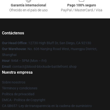
Garantía internacional
Pago 100% seguro
Ofrecido en el país de uso
PayPal / MasterCard / Visa
Contáctenos
Our Head Office
: 12730 High Bluff Dr, San Diego, CA 92130
Our Warehouse
: No. 606 Nanjing Road West, Huangpu District,
Shanghai
Hour
: 9AM – 5PM (Mon – Fri)
Email
: contact@blood-blockade-battlefront.shop
Nuestra empresa
Sobre nosotros
Términos y condiciones
Política de privacidad
DMCA - Política de Copyright
CA SB657: Ley de transparencia en la cadena de suministro