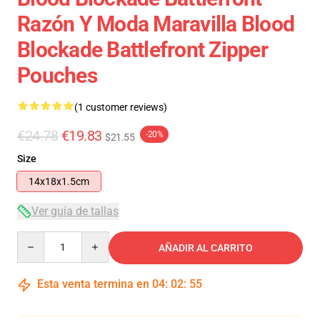
Razón Y Moda Maravilla Blood
Blockade Battlefront Zipper
Pouches
(1 customer reviews)
€24.78
€19.83
-20%
$21.55
Size
14x18x1.5cm
Ver guía de tallas
Quantity
AÑADIR AL CARRITO
Esta venta termina en
04
:
02
:
55