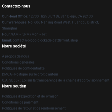
Contactez-nous
Our Head Office
: 12730 High Bluff Dr, San Diego, CA 92130
Our Warehouse
: No. 606 Nanjing Road West, Huangpu District,
Shanghai
Hour
: 9AM – 5PM (Mon – Fri)
Email
: contact@blood-blockade-battlefront.shop
Notre société
À propos de nous
Conditions générales
Politiques de confidentialité
DMCA - Politique sur le droit d'auteur
C.A. SB657 : Loi sur la transparence de la chaîne d'approvisionnement
Notre soutien
Politiques d'expédition et de livraison
Conditions de paiement
Politiques de retour et de remboursement