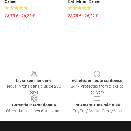
Cahier
Battlefront Cahier
23,75 € - 26,22 €
23,75 € - 26,22 €
Footer
Livraison mondiale
Achetez en toute confiance
Nous livrons dans plus de 200
24/7 Protected from clicks to
pays
delivery
Garantie internationale
Paiement 100% sécurisé
Offert dans le pays d'utilisation
PayPal / MasterCard / Visa