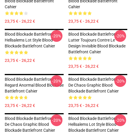
Blood Blockade Battlefront
Blood Blockade Battlefront
Cahier
Cahier
23,75 € - 26,22 €
23,75 € - 26,22 €
Blood Blockade Battlefront
Blood Blockade Battlefront
-20%
-20%
Hellsalems Lot Style Blood
Lutter Toujours Contre Le
Blockade Battlefront Cahier
Design Invisible Blood Blockade
Battlefront Cahier
23,75 € - 26,22 €
23,75 € - 26,22 €
Blood Blockade Battlefront Le
Blood Blockade Battlefront Ville
-20%
-20%
Regard Anormal Blood Blockade
De Chaos Graphic Blood
Battlefront Cahier
Blockade Battlefront Cahier
23,75 € - 26,22 €
23,75 € - 26,22 €
Blood Blockade Battlefront Ville
Blood Blockade Battlefront
-20%
-20%
De Chaos Graphic Blood
Hellsalems Lot Style Blood
Blockade Battlefront Cahier
Blockade Battlefront Cahier