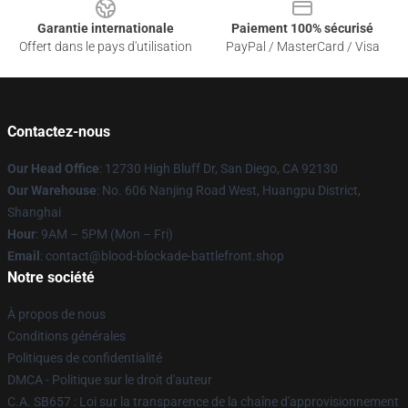
Garantie internationale
Paiement 100% sécurisé
Offert dans le pays d'utilisation
PayPal / MasterCard / Visa
Contactez-nous
Our Head Office
: 12730 High Bluff Dr, San Diego, CA 92130
Our Warehouse
: No. 606 Nanjing Road West, Huangpu District,
Shanghai
Hour
: 9AM – 5PM (Mon – Fri)
Email
: contact@blood-blockade-battlefront.shop
Notre société
À propos de nous
Conditions générales
Politiques de confidentialité
DMCA - Politique sur le droit d'auteur
C.A. SB657 : Loi sur la transparence de la chaîne d'approvisionnement