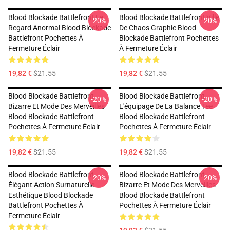
Blood Blockade Battlefront Le
Blood Blockade Battlefront Ville
-20%
-20%
Regard Anormal Blood Blockade
De Chaos Graphic Blood
Battlefront Pochettes À
Blockade Battlefront Pochettes
Fermeture Éclair
À Fermeture Éclair
19,82 €
$21.55
19,82 €
$21.55
Blood Blockade Battlefront
Blood Blockade Battlefront
-20%
-20%
Bizarre Et Mode Des Merveilles
L'équipage De La Balance Tee
Blood Blockade Battlefront
Blood Blockade Battlefront
Pochettes À Fermeture Éclair
Pochettes À Fermeture Éclair
19,82 €
$21.55
19,82 €
$21.55
Blood Blockade Battlefront
Blood Blockade Battlefront
-20%
-20%
Élégant Action Surnaturelle
Bizarre Et Mode Des Merveilles
Esthétique Blood Blockade
Blood Blockade Battlefront
Battlefront Pochettes À
Pochettes À Fermeture Éclair
Fermeture Éclair