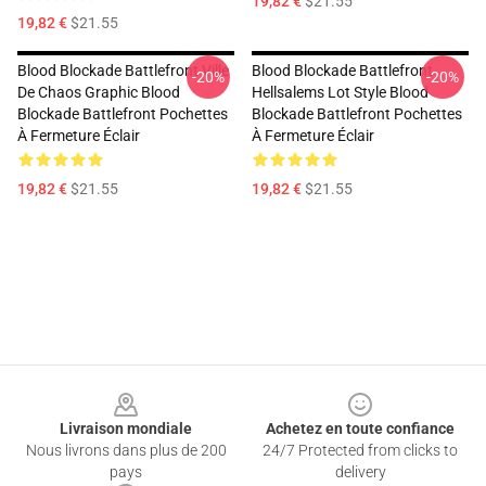
19,82 €
$21.55
19,82 €
$21.55
Blood Blockade Battlefront Ville
Blood Blockade Battlefront
-20%
-20%
De Chaos Graphic Blood
Hellsalems Lot Style Blood
Blockade Battlefront Pochettes
Blockade Battlefront Pochettes
À Fermeture Éclair
À Fermeture Éclair
19,82 €
$21.55
19,82 €
$21.55
Footer
Livraison mondiale
Achetez en toute confiance
Nous livrons dans plus de 200
24/7 Protected from clicks to
pays
delivery