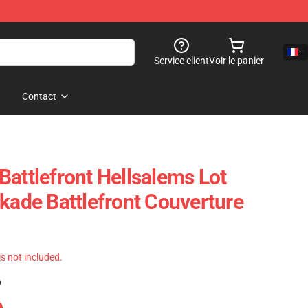
Service client
Voir le panier
Contact
Battlefront Hellsalems Lot
ckade Battlefront Couverture
 is not included.
)