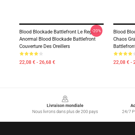
-20%
Blood Blockade Battlefront Le Regard
Blood Bloc
Anormal Blood Blockade Battlefront
Chaos Gra
Couverture Des Oreillers
Battlefron
22,08 € - 26,68 €
22,08 € - 
Footer
Livraison mondiale
Ac
Nous livrons dans plus de 200 pays
24/7 Pr