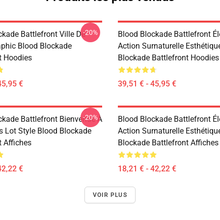
-20%
kade Battlefront Ville De
Blood Blockade Battlefront É
phic Blood Blockade
Action Surnaturelle Esthétiqu
nt Hoodies
Blockade Battlefront Hoodies
45,95 €
39,51 € - 45,95 €
-20%
ckade Battlefront Bienvenue À
Blood Blockade Battlefront É
s Lot Style Blood Blockade
Action Surnaturelle Esthétiqu
t Affiches
Blockade Battlefront Affiches
42,22 €
18,21 € - 42,22 €
VOIR PLUS