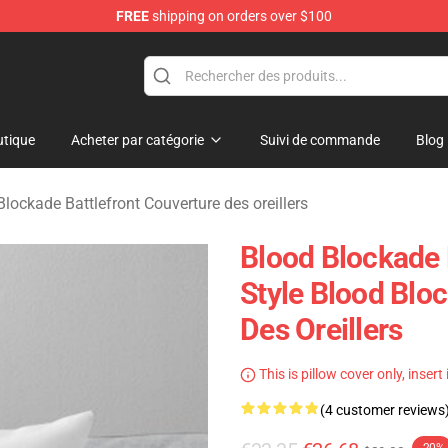
FREE
shipping on orders over $100
kade Battlefront Merchandise Store
tique
Acheter par catégorie
Suivi de commande
Blog
lockade Battlefront Couverture des oreillers
Blood Blockade 
Style Blood Blo
Des Oreillers
This is pillow cover only, insert
(4 customer reviews