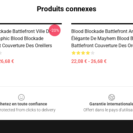
Produits connexes
-20%
kade Battlefront Ville De
Blood Blockade Battlefront 
phic Blood Blockade
Élégante De Mayhem Blood B
t Couverture Des Oreillers
Battlefront Couverture Des Ore
26,68 €
22,08 € - 26,68 €
hetez en toute confiance
Garantie international
otected from clicks to delivery
Offert dans le pays d'utilisa