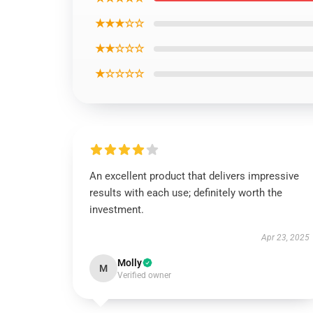
★★★☆☆
★★☆☆☆
★☆☆☆☆
An excellent product that delivers impressive
results with each use; definitely worth the
investment.
Apr 23, 2025
Molly
M
Verified owner