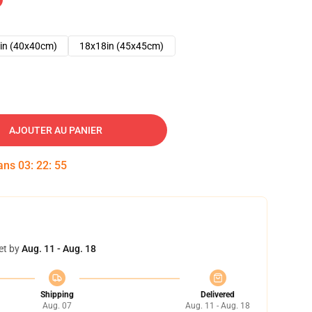
in (40x40cm)
18x18in (45x45cm)
AJOUTER AU PANIER
dans
03
:
22
:
54
et by
Aug. 11 - Aug. 18
Shipping
Delivered
Aug. 07
Aug. 11 - Aug. 18