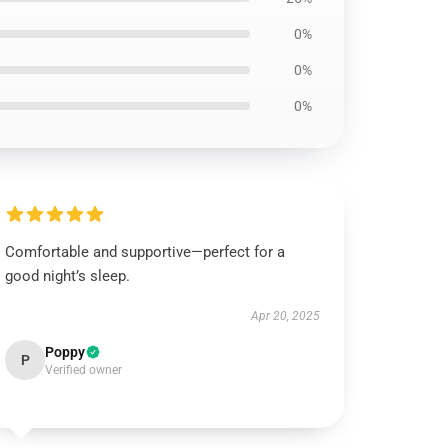
0%
0%
0%
Comfortable and supportive—perfect for a
good night’s sleep.
Apr 20, 2025
Poppy
P
Verified owner