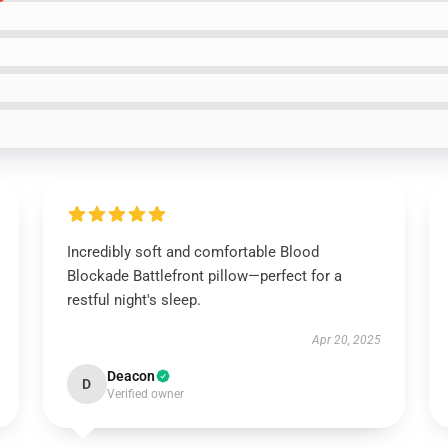
Incredibly soft and comfortable Blood
Blockade Battlefront pillow—perfect for a
restful night's sleep.
Apr 20, 2025
Deacon
D
Verified owner