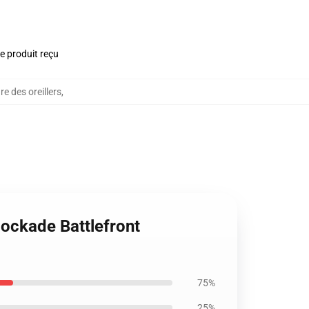
le produit reçu
e des oreillers
,
lockade Battlefront
75%
25%