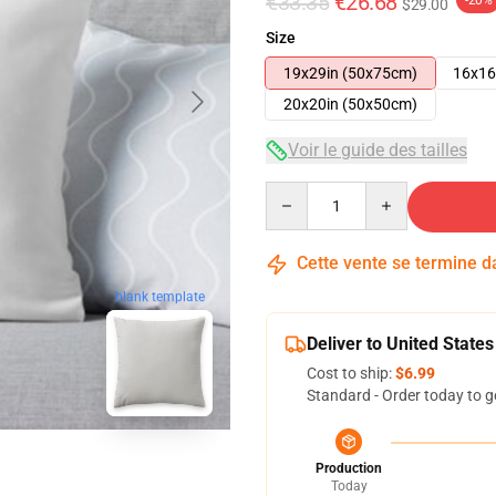
€33.35
€26.68
-20%
$29.00
Size
19x29in (50x75cm)
16x16
20x20in (50x50cm)
Voir le guide des tailles
Quantity
Cette vente se termine 
blank template
Deliver to United States
Cost to ship:
$6.99
Standard - Order today to g
Production
Today