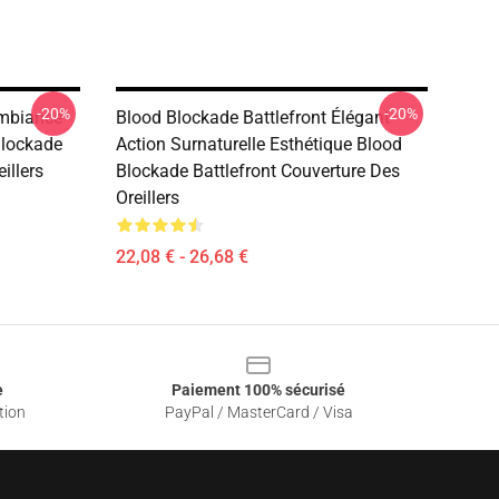
-20%
-20%
Ambiance
Blood Blockade Battlefront Élégant
lockade
Action Surnaturelle Esthétique Blood
illers
Blockade Battlefront Couverture Des
Oreillers
22,08 € - 26,68 €
e
Paiement 100% sécurisé
tion
PayPal / MasterCard / Visa