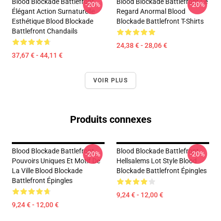
Blood Blockade Battlefront
Blood Blockade Battlefront Le
-20%
-20%
Élégant Action Surnaturelle
Regard Anormal Blood
Esthétique Blood Blockade
Blockade Battlefront T-Shirts
Battlefront Chandails
24,38 € - 28,06 €
37,67 € - 44,11 €
VOIR PLUS
Produits connexes
Blood Blockade Battlefront
Blood Blockade Battlefront
-20%
-20%
Pouvoirs Uniques Et Motif De
Hellsalems Lot Style Blood
La Ville Blood Blockade
Blockade Battlefront Épingles
Battlefront Épingles
9,24 € - 12,00 €
9,24 € - 12,00 €