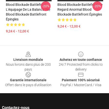
Blood Blockade Battlefront
Blood Blockade Battlefront Le
-20%
-20%
L'équipage De La Balance Tee
Regard Anormal Blood
Blood Blockade Battlefront
Blockade Battlefront Épingles
Épingles
9,24 € - 12,00 €
9,24 € - 12,00 €
Footer
Livraison mondiale
Achetez en toute confiance
Nous livrons dans plus de 200
24/7 Protected from clicks to
pays
delivery
Garantie internationale
Paiement 100% sécurisé
Offert dans le pays d'utilisation
PayPal / MasterCard / Visa
Contactez-nous