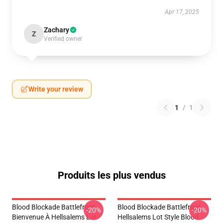
Apr 17, 2025
Zachary
Z
Verified owner
Write your review
1
/
1
Produits les plus vendus
Blood Blockade Battlefront
Blood Blockade Battlefront
-20%
-20%
Bienvenue À Hellsalems Lot
Hellsalems Lot Style Blood