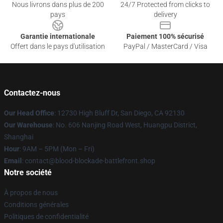
Nous livrons dans plus de 200
24/7 Protected from clicks to
pays
delivery
Garantie internationale
Paiement 100% sécurisé
Offert dans le pays d'utilisation
PayPal / MasterCard / Visa
Contactez-nous
Our Head Office
: 12730 High Bluff Dr, San Diego, CA 92130
Our Warehouse
: No. 606 Nanjing Road West, Huangpu District,
Shanghai
Hour
: 9AM – 5PM (Mon – Fri)
Email
: contact@blood-blockade-battlefront.shop
Notre société
À propos de nous
Conditions générales
Politiques de confidentialité