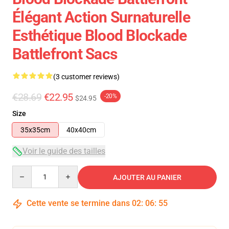
Élégant Action Surnaturelle
Esthétique Blood Blockade
Battlefront Sacs
(3 customer reviews)
€28.69
€22.95
-20%
$24.95
Size
35x35cm
40x40cm
Voir le guide des tailles
Quantity
AJOUTER AU PANIER
Cette vente se termine dans
02
:
06
:
54