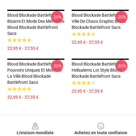
Blood Blockade Battlefront
Blood Blockade Battlefront
-20%
-20%
Bizarre Et Mode Des Merveilles
Ville De Chaos Graphic Blood
Blood Blockade Battlefront
Blockade Battlefront Sacs
Sacs
22,95 € - 27,55 €
22,95 € - 27,55 €
Blood Blockade Battlefront
Blood Blockade Battlefront
-20%
-20%
Pouvoirs Uniques Et Motif De
Hellsalems Lot Style Blood
La Ville Blood Blockade
Blockade Battlefront Sacs
Battlefront Sacs
22,95 € - 27,55 €
22,95 € - 27,55 €
Footer
Livraison mondiale
Achetez en toute confiance