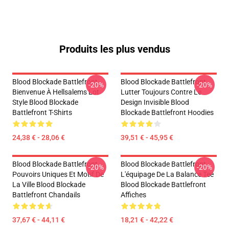
Produits les plus vendus
Blood Blockade Battlefront
Blood Blockade Battlefront
-20%
-20%
Bienvenue À Hellsalems Lot
Lutter Toujours Contre Le
Style Blood Blockade
Design Invisible Blood
Battlefront T-Shirts
Blockade Battlefront Hoodies
24,38 € - 28,06 €
39,51 € - 45,95 €
Blood Blockade Battlefront
Blood Blockade Battlefront
-20%
-20%
Pouvoirs Uniques Et Motif De
L'équipage De La Balance Tee
La Ville Blood Blockade
Blood Blockade Battlefront
Battlefront Chandails
Affiches
37,67 € - 44,11 €
18,21 € - 42,22 €