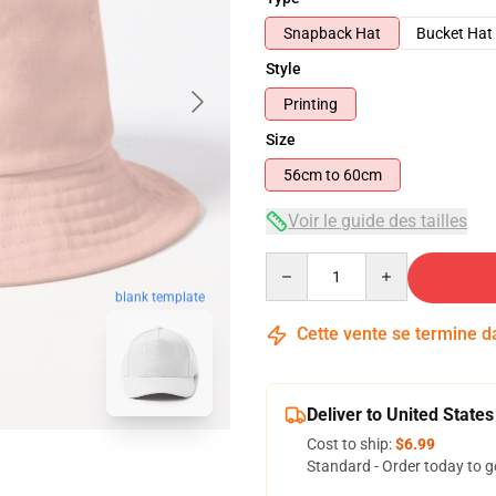
Snapback Hat
Bucket Hat
Style
Printing
Size
56cm to 60cm
Voir le guide des tailles
Quantity
blank template
Cette vente se termine 
Deliver to United States
Cost to ship:
$6.99
Standard - Order today to g