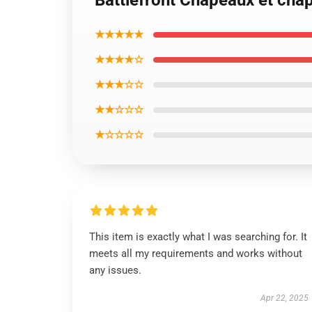
Battlefront Chapeaux et cha
★★★★★
★★★★☆
★★★☆☆
★★☆☆☆
★☆☆☆☆
This item is exactly what I was searching for. It
meets all my requirements and works without
any issues.
Apr 22, 2025