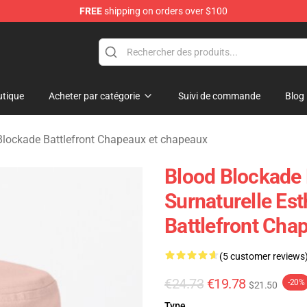
FREE
shipping on orders over $100
kade Battlefront Merchandise Store
tique
Acheter par catégorie
Suivi de commande
Blog
Blockade Battlefront Chapeaux et chapeaux
Blood Blockade 
Surnaturelle Es
Battlefront Cha
(5 customer reviews
€24.73
€19.78
-20%
$21.50
Type