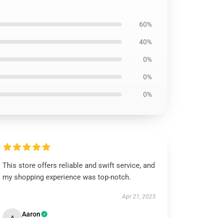
60%
40%
0%
0%
0%
This store offers reliable and swift service, and
my shopping experience was top-notch.
Apr 21, 2025
Aaron