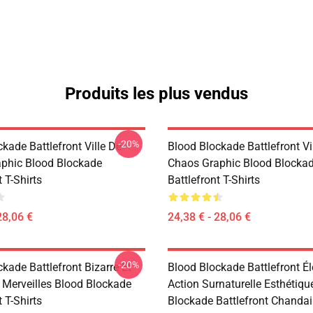
Produits les plus vendus
-20%
kade Battlefront Ville De
Blood Blockade Battlefront Vi
phic Blood Blockade
Chaos Graphic Blood Blocka
t T-Shirts
Battlefront T-Shirts
28,06 €
24,38 € - 28,06 €
-20%
kade Battlefront Bizarre Et
Blood Blockade Battlefront É
Merveilles Blood Blockade
Action Surnaturelle Esthétiqu
t T-Shirts
Blockade Battlefront Chandai