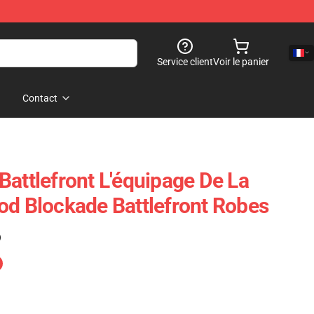
Service client
Voir le panier
Contact
Battlefront L'équipage De La
od Blockade Battlefront Robes
)