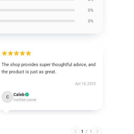
0%
0%
The shop provides super thoughtful advice, and
the product is just as great.
Apr 18, 2025
Caleb
C
Verified owner
1
/
1