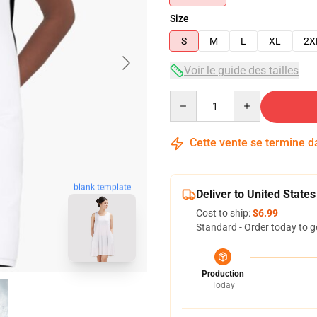
Size
S
M
L
XL
2X
Voir le guide des tailles
Quantity
Cette vente se termine 
blank template
Deliver to United States
Cost to ship:
$6.99
Standard - Order today to g
Production
Today