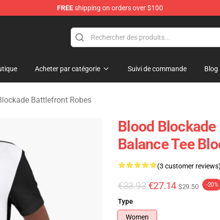
FREE
shipping on orders over $100
kade Battlefront Merchandise Store
tique
Acheter par catégorie
Suivi de commande
Blog
Blockade Battlefront Robes
Blood Blockade 
Balance Tee Blo
(3 customer reviews
€33.93
€27.14
-20%
$29.50
Type
Women