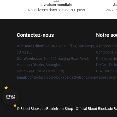
Livraison mondiale
Ac
Nous livrons dans plus de 200 pays
24/7 Pr
Contactez-nous
Notre so
Our Head Office
: 12730 High Bluff Dr, San Diego,
À propos de
CA 92130
Conditions g
Our Warehouse
: No. 606 Nanjing Road West,
Politiques de
Huangpu District, Shanghai
DMCA - Politi
Hour
: 9AM – 5PM (Mon – Fri)
C.A. SB657 : 
Email
: contact@blood-blockade-battlefront.shop
d'approvisi
UNLOCK
10% OFF
© Blood Blockade Battlefront Shop - Official Blood Blockade Ba