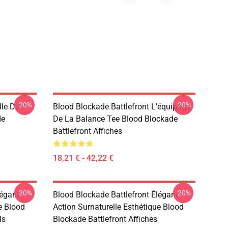
-20%
-20%
lle De
Blood Blockade Battlefront L'équipage
de
De La Balance Tee Blood Blockade
Battlefront Affiches
18,21 € - 42,22 €
-20%
-20%
légant
Blood Blockade Battlefront Élégant
e Blood
Action Surnaturelle Esthétique Blood
ls
Blockade Battlefront Affiches