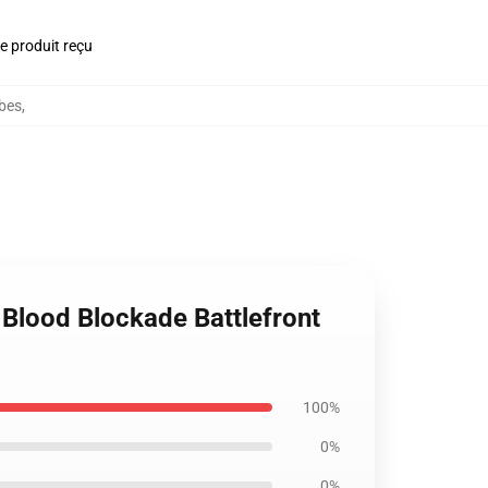
le produit reçu
bes
,
 Blood Blockade Battlefront
100%
0%
0%