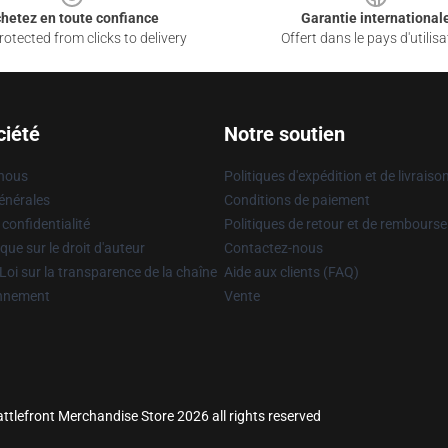
hetez en toute confiance
Garantie international
otected from clicks to delivery
Offert dans le pays d'utilisa
ciété
Notre soutien
 nous
Politiques d'expédition et de livraiso
énérales
Conditions de paiement
 confidentialité
Politiques de retour et de rembours
que sur le droit d'auteur
Contactez-nous
Loi sur la transparence de la chaîne
Aide aux clients (FAQ)
onnement
Vente
ttlefront Merchandise Store 2026 all rights reserved