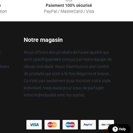
e
Paiement 100% sécurisé
tion
PayPal / MasterCard / Visa
Notre magasin
n
Nous offrons des produits de haute qualité qui
sont spécifiquement conçus par notre équipe de
ement
classe mondiale. Nous fournissons une variété
de produits qui sont à la fois élégants et beaux.
Ce n'est pas seulement pour montrer votre style
individuel, mais aussi pour vous de partager
votre individualité avec les autres.
Help