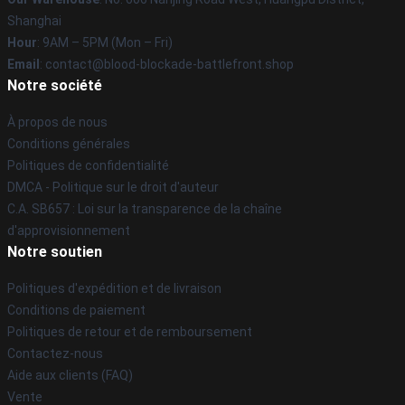
Shanghai
Hour
: 9AM – 5PM (Mon – Fri)
Email
: contact@blood-blockade-battlefront.shop
Notre société
À propos de nous
Conditions générales
Politiques de confidentialité
DMCA - Politique sur le droit d'auteur
C.A. SB657 : Loi sur la transparence de la chaîne
d'approvisionnement
Notre soutien
Politiques d'expédition et de livraison
Conditions de paiement
Politiques de retour et de remboursement
Contactez-nous
Aide aux clients (FAQ)
Vente