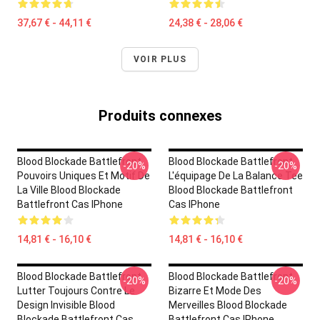
37,67 € - 44,11 €
24,38 € - 28,06 €
VOIR PLUS
Produits connexes
Blood Blockade Battlefront
Blood Blockade Battlefront
-20%
-20%
Pouvoirs Uniques Et Motif De
L'équipage De La Balance Tee
La Ville Blood Blockade
Blood Blockade Battlefront
Battlefront Cas IPhone
Cas IPhone
14,81 € - 16,10 €
14,81 € - 16,10 €
Blood Blockade Battlefront
Blood Blockade Battlefront
-20%
-20%
Lutter Toujours Contre Le
Bizarre Et Mode Des
Design Invisible Blood
Merveilles Blood Blockade
Blockade Battlefront Cas
Battlefront Cas IPhone