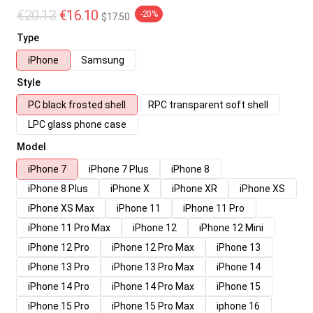
€20.13
€16.10
-20%
$17.50
Type
iPhone
Samsung
Style
PC black frosted shell
RPC transparent soft shell
LPC glass phone case
Model
iPhone 7
iPhone 7 Plus
iPhone 8
iPhone 8 Plus
iPhone X
iPhone XR
iPhone XS
iPhone XS Max
iPhone 11
iPhone 11 Pro
iPhone 11 Pro Max
iPhone 12
iPhone 12 Mini
iPhone 12 Pro
iPhone 12 Pro Max
iPhone 13
iPhone 13 Pro
iPhone 13 Pro Max
iPhone 14
iPhone 14 Pro
iPhone 14 Pro Max
iPhone 15
iPhone 15 Pro
iPhone 15 Pro Max
iphone 16