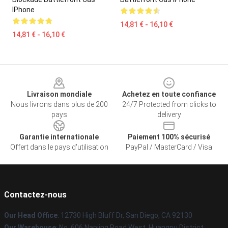
IPhone
14,81 € - 16,10 €
14,81 € - 16,10 €
Footer
Livraison mondiale
Achetez en toute confiance
Nous livrons dans plus de 200
24/7 Protected from clicks to
pays
delivery
Garantie internationale
Paiement 100% sécurisé
Offert dans le pays d'utilisation
PayPal / MasterCard / Visa
Contactez-nous
Our Head Office
: 12730 High Bluff Dr, San Diego, CA 92130
Our Warehouse
: No. 606 Nanjing Road West, Huangpu District,