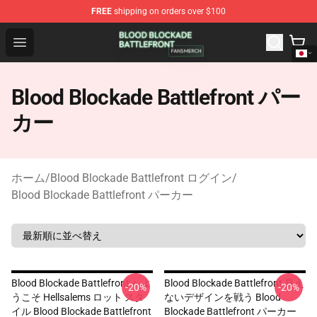
FREE
shipping on orders over $100
Blood Blockade Battlefront Shop - Official Blood Blockad
Open menu
Blood Blockade Battlefront パー
カー
ホーム
/
Blood Blockade Battlefront ログイン
/
Blood Blockade Battlefront パーカー
Blood Blockade Battlefront へよ
Blood Blockade Battlefront 見え
-20%
-20%
うこそ Hellsalems ロット スタ
ないデザインを戦う Blood
イル Blood Blockade Battlefront
Blockade Battlefront パーカー