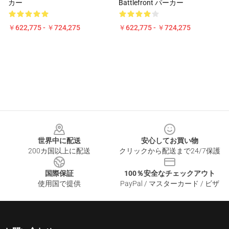
カー
Battlefront パーカー
￥622,775 - ￥724,275
￥622,775 - ￥724,275
Footer
世界中に配送
安心してお買い物
200カ国以上に配送
クリックから配送まで24/7保護
国際保証
100％安全なチェックアウト
使用国で提供
PayPal / マスターカード / ビザ