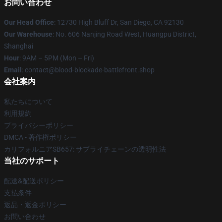
お問い合わせ
Our Head Office
: 12730 High Bluff Dr, San Diego, CA 92130
Our Warehouse
: No. 606 Nanjing Road West, Huangpu District,
Shanghai
Hour
: 9AM – 5PM (Mon – Fri)
Email
: contact@blood-blockade-battlefront.shop
会社案内
私たちについて
利用規約
プライバシーポリシー
DMCA - 著作権ポリシー
カリフォルニアSB657: サプライチェーンの透明性法
当社のサポート
配送&配送ポリシー
支払条件
返品・返金ポリシー
お問い合わせ