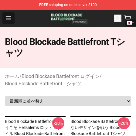
FREE
shipping on orders over $100
Blood Blockade Battlefront Shop - Official Blood Blockad
Open menu
Blood Blockade Battlefront Tシ
ャツ
ホーム
/
Blood Blockade Battlefront ログイン
/
Blood Blockade Battlefront Tシャツ
Blood Blockade Battlefront へよ
Blood Blockade Battlefront 見え
-20%
-20%
うこそ Hellsalems ロット スタ
ないデザインを戦う Blood
イル Blood Blockade Battlefront
Blockade Battlefront Tシャツ