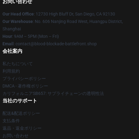
お問い合わせ
Our Head Office
: 12730 High Bluff Dr, San Diego, CA 92130
Our Warehouse
: No. 606 Nanjing Road West, Huangpu District,
Shanghai
Hour
: 9AM – 5PM (Mon – Fri)
Email
: contact@blood-blockade-battlefront.shop
会社案内
私たちについて
利用規約
プライバシーポリシー
DMCA - 著作権ポリシー
カリフォルニアSB657: サプライチェーンの透明性法
当社のサポート
配送&配送ポリシー
支払条件
返品・返金ポリシー
お問い合わせ